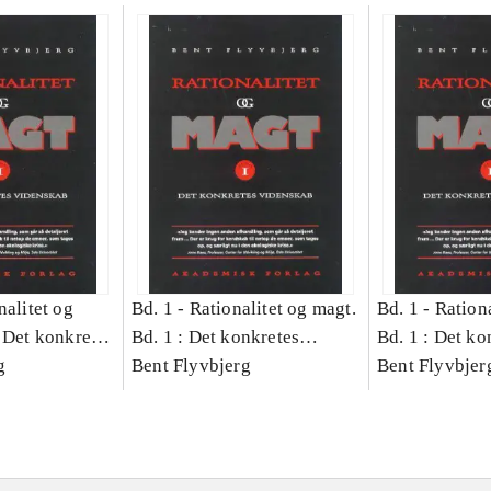
nalitet og
Bd. 1 -
Rationalitet og magt.
Bd. 1 -
Rationa
 Det konkretes
Bd. 1 : Det konkretes
Bd. 1 : Det ko
g
videnskab
Bent Flyvbjerg
videnskab
Bent Flyvbjer