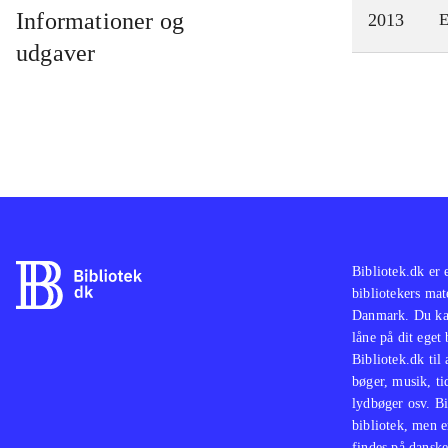
Informationer og
2013
E
udgaver
Bibliotek.dk er 
bibliotekers mat
Danmark. Du kan
låne på dit eget
Bibliotek.dk til
bøger, musik, tid
lydbøger osv. Bi
bibliotek, men e
findes på danske