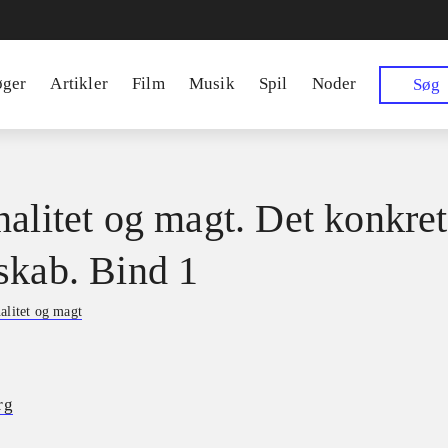
øger
Artikler
Film
Musik
Spil
Noder
Søg
nalitet og magt. Det konkre
skab. Bind 1
alitet og magt
rg