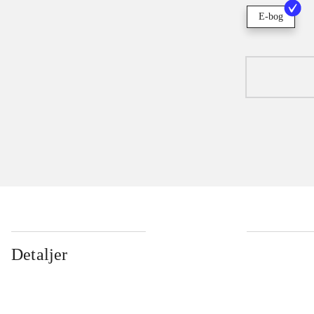
E-bog
Detaljer
...
...
...