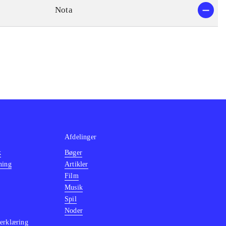
Nota
Afdelinger
k
Bøger
ning
Artikler
Film
Musik
Spil
Noder
erklæring