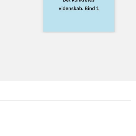
...
...