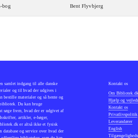
-bog
Bent Flyvbjerg
en samlet indgang til alle danske
Kontakt os
erialer og til hvad der udgives i
Om Bibliotek.d
 bestille materialer og så hente og
Hjælp og vejled
 bibliotek. Du kan bruge
Kontakt os
 at søge frem, hvad der er udgivet af
Privatlivspolitik
sskrifter, artikler, e-bøger,
Leverandører
bliotek.dk er altså ikke et fysisk
English
n database og service over hvad der
Tilgængeligheds
 offentlige biblioteker, som du kan