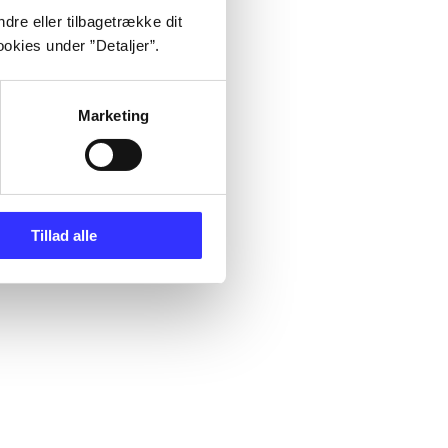
dre eller tilbagetrække dit
okies under ”Detaljer”.
Marketing
Tillad alle