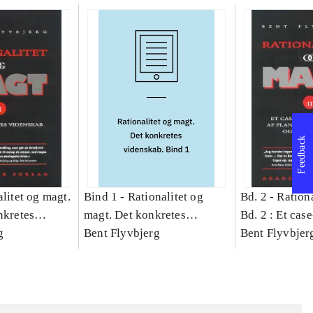
Feedback
litet og magt.
Bind 1 -
Rationalitet og
Bd. 2 -
Rationa
nkretes
magt. Det konkretes
Bd. 2 : Et cas
g
videnskab. Bind 1
Bent Flyvbjerg
studie af plan
Bent Flyvbjer
politik og mod