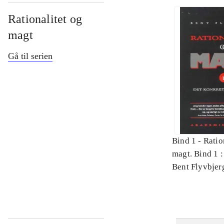
Rationalitet og
magt
Gå til serien
Bind 1 -
Ratio
magt. Bind 1 :
videnskab
Bent Flyvbjer