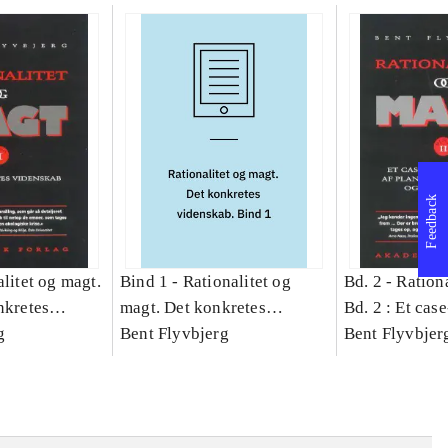
Feedback
litet og magt.
Bind 1 -
Rationalitet og
Bd. 2 -
Rationa
nkretes
magt. Det konkretes
Bd. 2 : Et cas
g
videnskab. Bind 1
Bent Flyvbjerg
studie af plan
Bent Flyvbjer
politik og mod