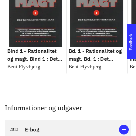
Feedback
Bind 1 -
Rationalitet
Bd. 1 -
Rationalitet og
Bd
og magt. Bind 1 : Det
magt. Bd. 1 : Det
ma
konkretes videnskab
konkretes videnskab
ko
Bent Flyvbjerg
Bent Flyvbjerg
Be
Informationer og udgaver
E-bog
2013