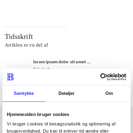
...
...
Tidsskrift
Artiklen er en del af
lorem ipsum dolor sit amet ...
Tidsskrift
Artiklerne i
handler ofte om
Samtykke
Detaljer
Om
Hjemmesiden bruger cookies
Vi bruger cookies til besøgsstatistik og optimering af
Artikler med samme emner
brugervenlighed. Du kan til enhver tid ændre eller