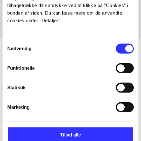
tilbagetrække dit samtykke ved at klikke på ”Cookies” i
Fra
bunden af siden. Du kan læse mere om de anvendte
cookies under ”Detaljer”.
Samtykkevalg
Nødvendig
Artikler
Funktionelle
Alle registrerede artikler fordelt på udgivelser
Statistik
...
Marketing
...
Tillad alle
...