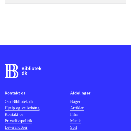
Kontakt os
Afdelinger
Om Bibliotek.dk
Bøger
Hjælp og vejledning
Artikler
Kontakt os
Film
Privatlivspolitik
Musik
Leverandører
Spil