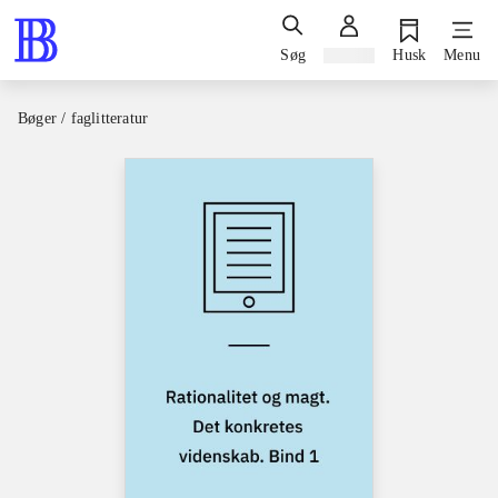
Søg
Log ind
Husk
Menu
Bøger / faglitteratur