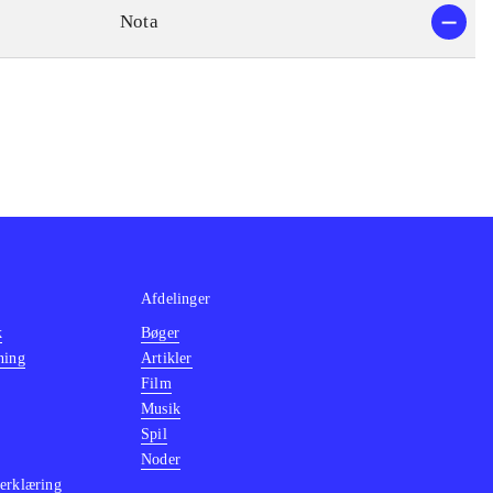
Nota
Afdelinger
k
Bøger
ning
Artikler
Film
Musik
Spil
Noder
erklæring