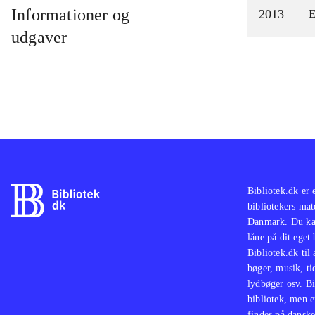
Informationer og
2013
E
udgaver
Bibliotek.dk er 
bibliotekers mat
Danmark. Du kan
låne på dit eget
Bibliotek.dk til
bøger, musik, tid
lydbøger osv. Bi
bibliotek, men e
findes på danske