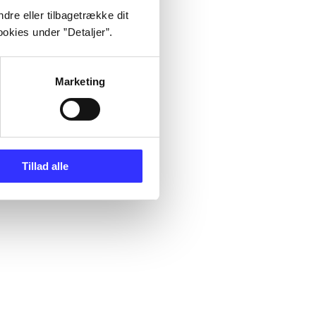
dre eller tilbagetrække dit
okies under ”Detaljer”.
Marketing
Tillad alle