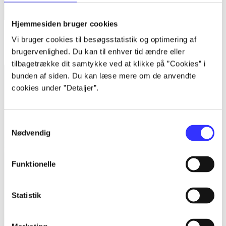
Hjemmesiden bruger cookies
Bind 1 -
Rationalitet og magt. Bind 1 : Det konkretes videnskab
Vi bruger cookies til besøgsstatistik og optimering af
Bent Flyvbjerg
brugervenlighed. Du kan til enhver tid ændre eller
tilbagetrække dit samtykke ved at klikke på ”Cookies” i
bunden af siden. Du kan læse mere om de anvendte
cookies under ”Detaljer”.
Samtykkevalg
Nødvendig
Funktionelle
Statistik