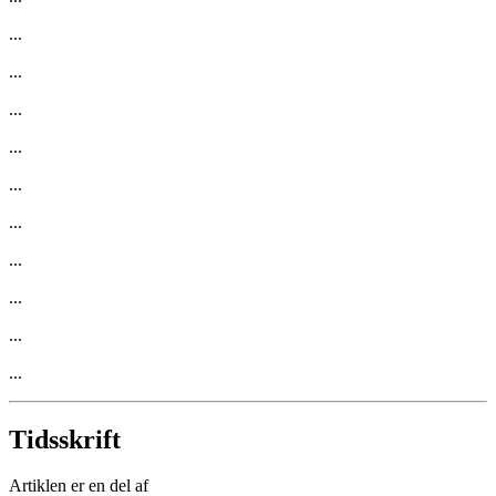
...
...
...
...
...
...
...
...
...
...
Tidsskrift
Artiklen er en del af