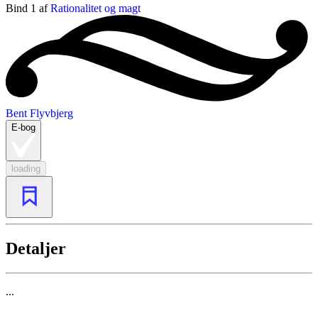
Bind 1 af
Rationalitet og magt
Bent Flyvbjerg
E-bog
loading
Detaljer
...
...