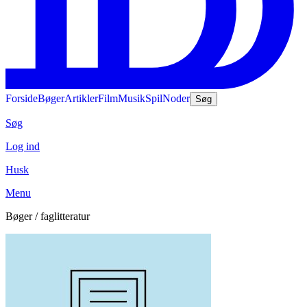
Forside
Bøger
Artikler
Film
Musik
Spil
Noder
Søg
Søg
Log ind
Husk
Menu
Bøger / faglitteratur