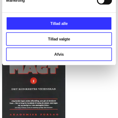
Marketing
Bd. 1 -
Rationalitet og magt. Bd. 1 : Det konkretes videnskab
Bent Flyvbjerg
Tillad alle
Tillad valgte
Afvis