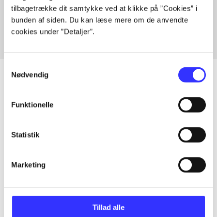
tilbagetrække dit samtykke ved at klikke på ”Cookies” i
Fra
bunden af siden. Du kan læse mere om de anvendte
cookies under ”Detaljer”.
Samtykkevalg
Nødvendig
Artikler
Funktionelle
Alle registrerede artikler fordelt på udgivelser
Statistik
...
Marketing
...
Tillad alle
...