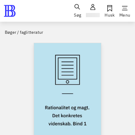
Søg
Log ind
Husk
Menu
Bøger / faglitteratur