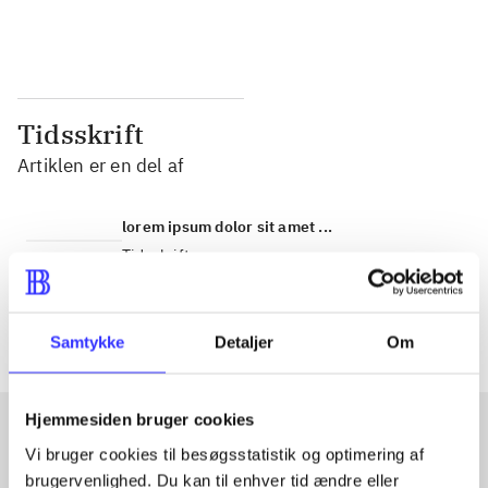
...
...
Tidsskrift
Artiklen er en del af
lorem ipsum dolor sit amet ...
Tidsskrift
Artiklerne i
handler ofte om
Samtykke
Detaljer
Om
Hjemmesiden bruger cookies
Vi bruger cookies til besøgsstatistik og optimering af
Artikler med samme emner
brugervenlighed. Du kan til enhver tid ændre eller