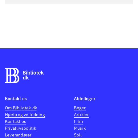
Kontakt os
Afdelinger
Om Bibliotek.dk
Bøger
Hjælp og vejledning
Artikler
Kontakt os
Film
Privatlivspolitik
Musik
Leverandører
Spil