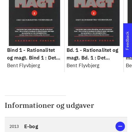
Feedback
Bind 1 -
Rationalitet
Bd. 1 -
Rationalitet og
Bd
og magt. Bind 1 : Det
magt. Bd. 1 : Det
ma
konkretes videnskab
Bent Flyvbjerg
konkretes videnskab
Bent Flyvbjerg
ko
Be
Informationer og udgaver
E-bog
2013