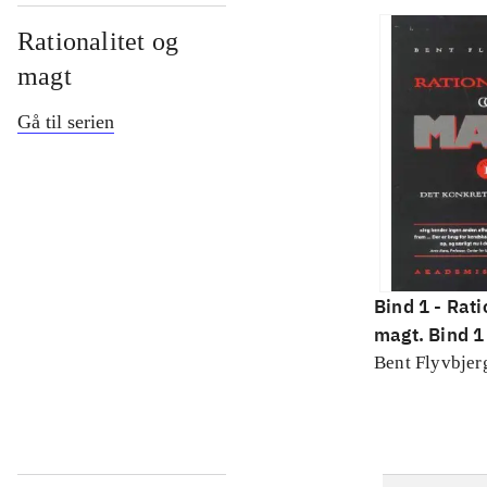
Rationalitet og
magt
Gå til serien
Bind 1 -
Rati
magt. Bind 1 
konkretes v
Bent Flyvbjer