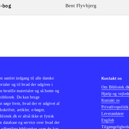
E-bog
Bent Flyvbjerg
Kontakt os
en samlet indgang til alle danske
erialer og til hvad der udgives i
Om Bibliotek.d
 bestille materialer og så hente og
Hjælp og vejled
 bibliotek. Du kan bruge
Kontakt os
 at søge frem, hvad der er udgivet af
Privatlivspolitik
sskrifter, artikler, e-bøger,
Leverandører
bliotek.dk er altså ikke et fysisk
English
n database og service over hvad der
Tilgængeligheds
 offentlige biblioteker, som du kan