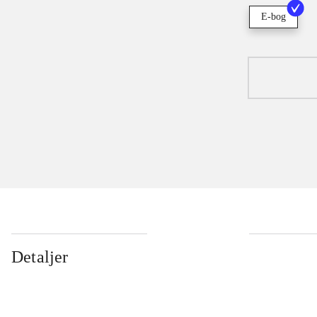
E-bog
Detaljer
...
...
...