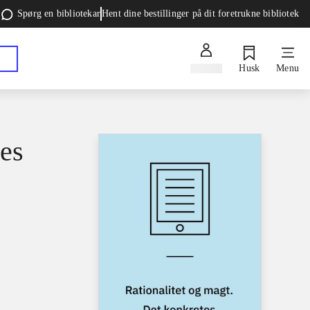
Spørg en bibliotekar
Hent dine bestillinger på dit foretrukne bibliotek
Log ind
Husk
Menu
tes