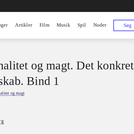
øger
Artikler
Film
Musik
Spil
Noder
Søg
nalitet og magt. Det konkre
skab. Bind 1
alitet og magt
rg