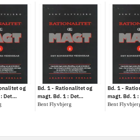
onalitet og
Bd. 1 -
Rationalitet og
Bd. 1 -
Ratio
: Det
magt. Bd. 1 : Det
magt. Bd. 1 :
idenskab
konkretes videnskab
konkretes v
g
Bent Flyvbjerg
Bent Flyvbjer