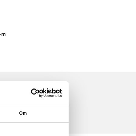
 om
Om