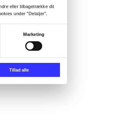
dre eller tilbagetrække dit
okies under ”Detaljer”.
Marketing
Tillad alle