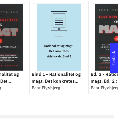
Feedback
nalitet og
Bind 1 -
Rationalitet og
Bd. 2 -
Ratio
 Det
magt. Det konkretes
magt. Bd. 2 :
idenskab
videnskab. Bind 1
baseret studi
g
Bent Flyvbjerg
Bent Flyvbjer
planlægning,
modernitet