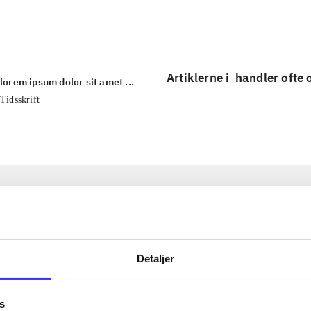
...
Artiklerne i
handler ofte
lorem ipsum dolor sit amet ...
Tidsskrift
Detaljer
s