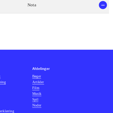
Nota
Afdelinger
k
Bøger
ning
Artikler
Film
Musik
Spil
Noder
erklæring