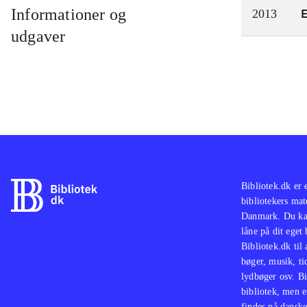
Informationer og
2013
udgaver
Bibliotek.dk er 
bibliotekers mat
Danmark. Du kan
låne på dit eget
Bibliotek.dk til
bøger, musik, tid
lydbøger osv. Bi
bibliotek, men e
findes på danske