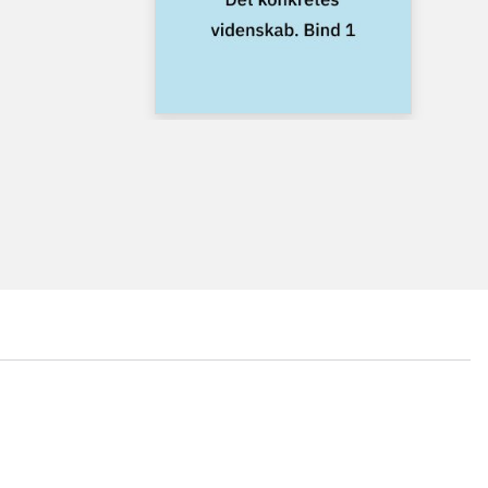
...
...