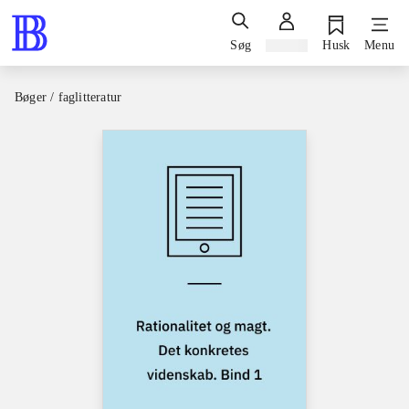
Søg
Log ind
Husk
Menu
Bøger / faglitteratur