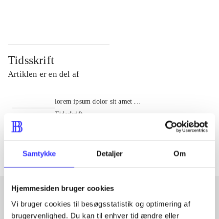
...
...
Tidsskrift
Artiklen er en del af
lorem ipsum dolor sit amet ...
Tidsskrift
Artiklerne i
handler ofte om
Samtykke
Detaljer
Om
Hjemmesiden bruger cookies
Vi bruger cookies til besøgsstatistik og optimering af
Artikler med samme emner
brugervenlighed. Du kan til enhver tid ændre eller