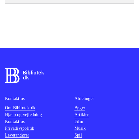
Kontakt os
Afdelinger
Om Bibliotek.dk
Bøger
Hjælp og vejledning
Artikler
Kontakt os
Film
Privatlivspolitik
Musik
Leverandører
Spil