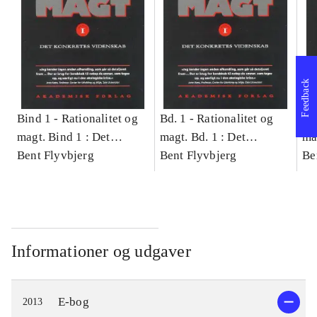
Feedback
Bind 1 -
Rationalitet og
Bd. 1 -
Rationalitet og
Bd
magt. Bind 1 : Det
magt. Bd. 1 : Det
ma
konkretes videnskab
Bent Flyvbjerg
konkretes videnskab
Bent Flyvbjerg
ko
Be
Informationer og udgaver
E-bog
2013