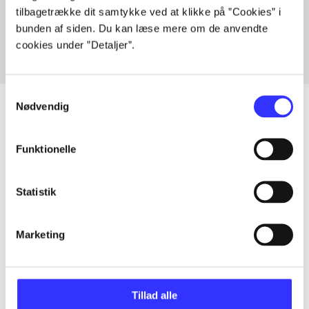
tilbagetrække dit samtykke ved at klikke på ”Cookies” i
Fra
bunden af siden. Du kan læse mere om de anvendte
cookies under ”Detaljer”.
Samtykkevalg
Nødvendig
Artikler
Funktionelle
Alle registrerede artikler fordelt på udgivelser
Statistik
...
Marketing
...
Tillad alle
...