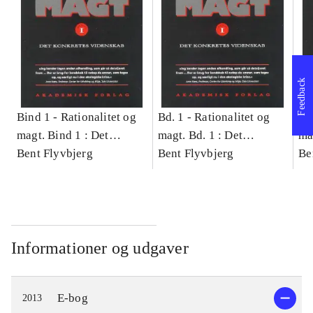
Feedback
Bind 1 -
Rationalitet og
Bd. 1 -
Rationalitet og
Bd
magt. Bind 1 : Det
magt. Bd. 1 : Det
ma
konkretes videnskab
Bent Flyvbjerg
konkretes videnskab
Bent Flyvbjerg
ko
Be
Informationer og udgaver
E-bog
2013