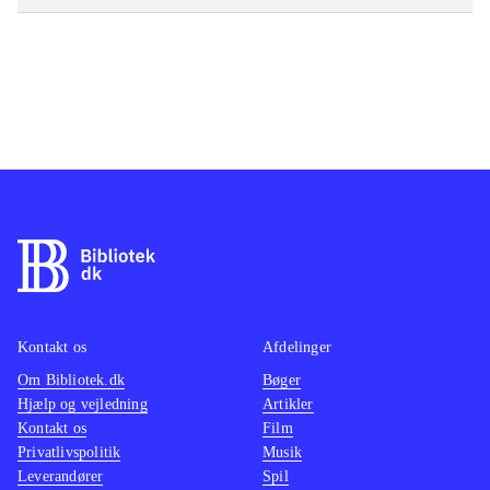
Kontakt os
Afdelinger
Om Bibliotek.dk
Bøger
Hjælp og vejledning
Artikler
Kontakt os
Film
Privatlivspolitik
Musik
Leverandører
Spil