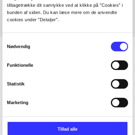
tilbagetrække dit samtykke ved at klikke på ”Cookies” i
Fra
bunden af siden. Du kan læse mere om de anvendte
cookies under ”Detaljer”.
Samtykkevalg
Nødvendig
Artikler
Funktionelle
Alle registrerede artikler fordelt på udgivelser
Statistik
...
Marketing
...
Tillad alle
...