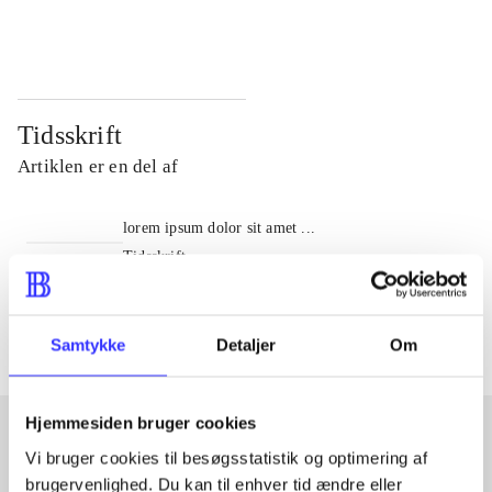
...
...
Tidsskrift
Artiklen er en del af
lorem ipsum dolor sit amet ...
Tidsskrift
Artiklerne i
handler ofte om
Samtykke
Detaljer
Om
Hjemmesiden bruger cookies
Vi bruger cookies til besøgsstatistik og optimering af
Artikler med samme emner
brugervenlighed. Du kan til enhver tid ændre eller