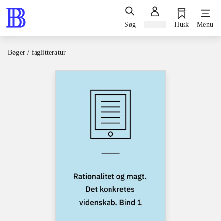
Søg
Log ind
Husk
Menu
Bøger / faglitteratur