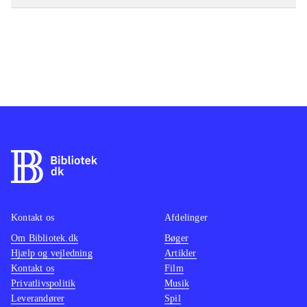
Kontakt os
Afdelinger
Om Bibliotek.dk
Bøger
Hjælp og vejledning
Artikler
Kontakt os
Film
Privatlivspolitik
Musik
Leverandører
Spil