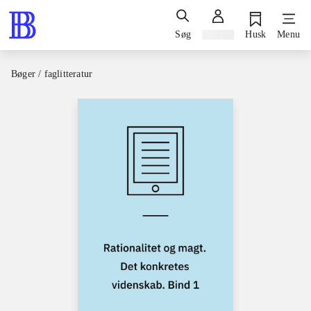
Søg
Log ind
Husk
Menu
Bøger / faglitteratur