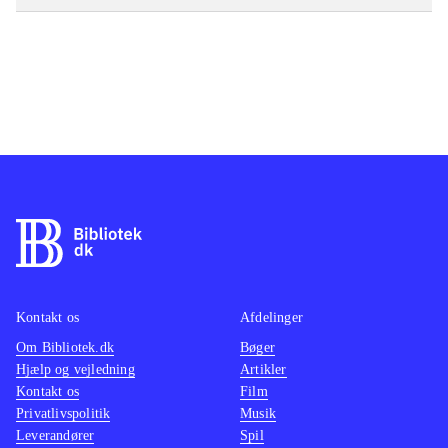
Kontakt os
Afdelinger
Om Bibliotek.dk
Bøger
Hjælp og vejledning
Artikler
Kontakt os
Film
Privatlivspolitik
Musik
Leverandører
Spil