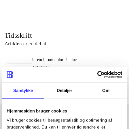
...
...
Tidsskrift
Artiklen er en del af
lorem ipsum dolor sit amet ...
Tidsskrift
Artiklerne i
handler ofte om
Samtykke
Detaljer
Om
Hjemmesiden bruger cookies
Vi bruger cookies til besøgsstatistik og optimering af
Artikler med samme emner
brugervenlighed. Du kan til enhver tid ændre eller