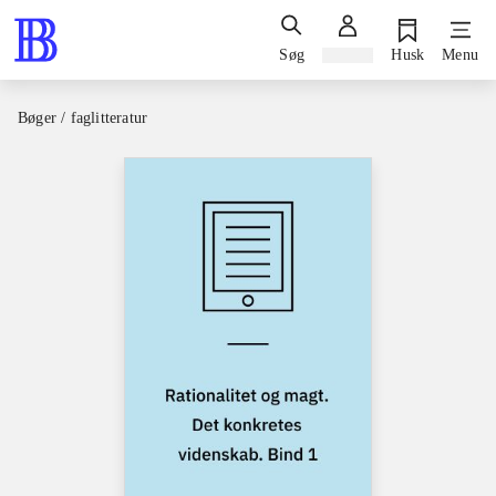
Søg
Log ind
Husk
Menu
Bøger / faglitteratur