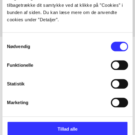
tilbagetrække dit samtykke ved at klikke på ”Cookies” i
Fra
bunden af siden. Du kan læse mere om de anvendte
cookies under ”Detaljer”.
Samtykkevalg
Nødvendig
Artikler
Funktionelle
Alle registrerede artikler fordelt på udgivelser
Statistik
...
Marketing
...
Tillad alle
...