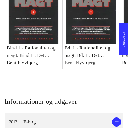
Feedback
Bind 1 -
Rationalitet og
Bd. 1 -
Rationalitet og
Bd
magt. Bind 1 : Det
magt. Bd. 1 : Det
ma
konkretes videnskab
Bent Flyvbjerg
konkretes videnskab
Bent Flyvbjerg
ko
Be
Informationer og udgaver
E-bog
2013