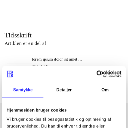
...
...
Tidsskrift
Artiklen er en del af
lorem ipsum dolor sit amet ...
Tidsskrift
Artiklerne i
handler ofte om
Samtykke
Detaljer
Om
Hjemmesiden bruger cookies
Vi bruger cookies til besøgsstatistik og optimering af
Artikler med samme emner
brugervenlighed. Du kan til enhver tid ændre eller