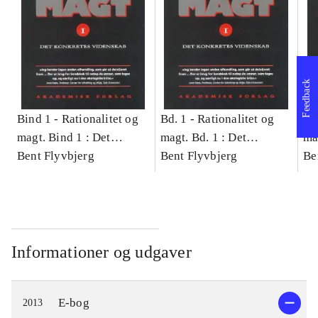
Feedback
Bind 1 -
Rationalitet og
Bd. 1 -
Rationalitet og
Bd
magt. Bind 1 : Det
magt. Bd. 1 : Det
ma
konkretes videnskab
Bent Flyvbjerg
konkretes videnskab
Bent Flyvbjerg
ko
Be
Informationer og udgaver
E-bog
2013