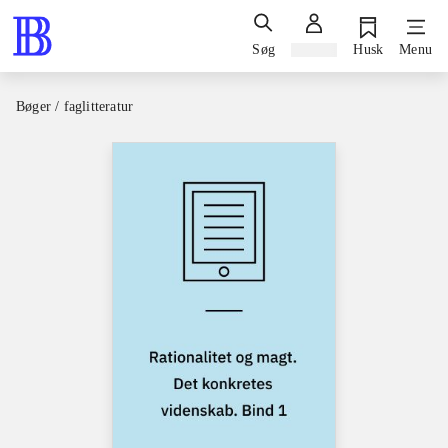
Søg
Log ind
Husk
Menu
Bøger / faglitteratur