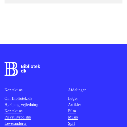
Kontakt os
Afdelinger
Om Bibliotek.dk
Bøger
Hjælp og vejledning
Artikler
Kontakt os
Film
Privatlivspolitik
Musik
Leverandører
Spil