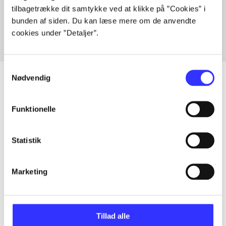
tilbagetrække dit samtykke ved at klikke på ”Cookies” i
Fra
bunden af siden. Du kan læse mere om de anvendte
cookies under ”Detaljer”.
Samtykkevalg
Nødvendig
Artikler
Funktionelle
Alle registrerede artikler fordelt på udgivelser
Statistik
...
Marketing
...
Tillad alle
...