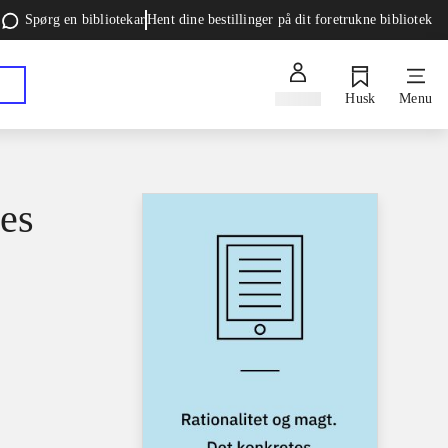
Spørg en bibliotekar
Hent dine bestillinger på dit foretrukne bibliotek
Log ind
Husk
Menu
tes