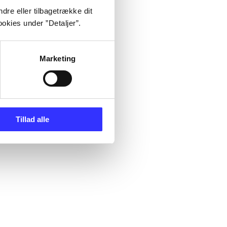
dre eller tilbagetrække dit
okies under ”Detaljer”.
Marketing
Tillad alle