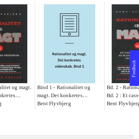
Feedback
litet og magt.
Bind 1 -
Rationalitet og
Bd. 2 -
Rationa
nkretes
magt. Det konkretes
Bd. 2 : Et cas
g
videnskab. Bind 1
Bent Flyvbjerg
studie af plan
Bent Flyvbjer
politik og mod