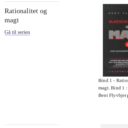
Rationalitet og
magt
Gå til serien
Bind 1 -
Ratio
magt. Bind 1 :
videnskab
Bent Flyvbjer