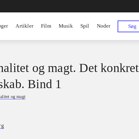
øger
Artikler
Film
Musik
Spil
Noder
Søg
nalitet og magt. Det konkre
skab. Bind 1
alitet og magt
rg