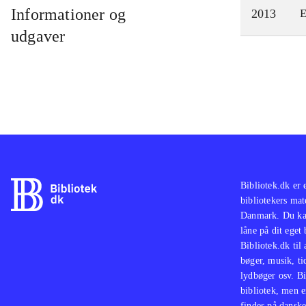
Informationer og
2013
E
udgaver
Bibliotek.dk er 
bibliotekers mat
Danmark. Du kan
låne på dit eget
Bibliotek.dk til
bøger, musik, tid
lydbøger osv. Bi
bibliotek, men e
findes på danske