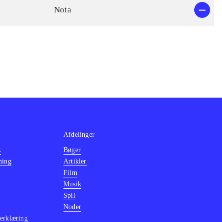
Nota
Afdelinger
k
Bøger
ning
Artikler
Film
Musik
Spil
Noder
erklæring