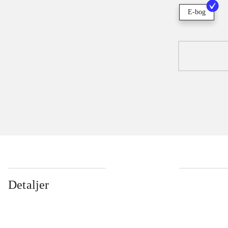
E-bog
Detaljer
...
...
...