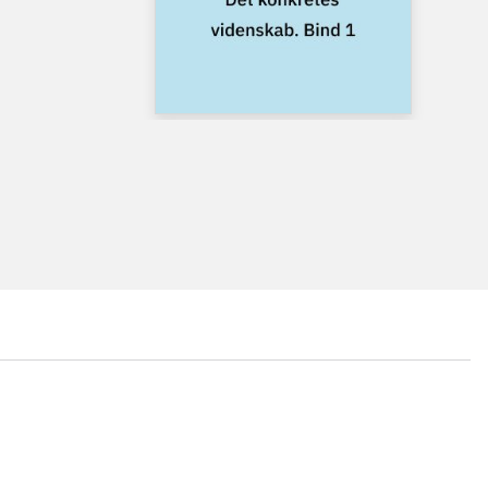
...
...