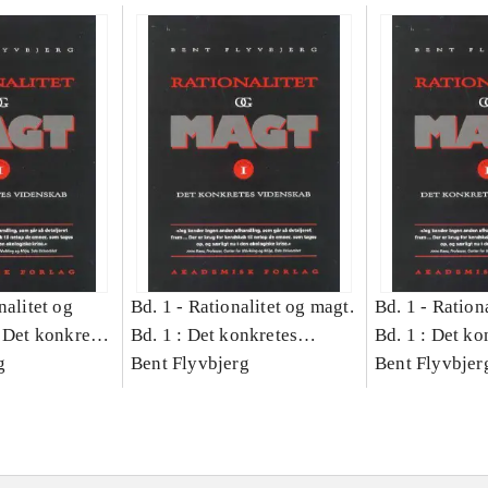
nalitet og
Bd. 1 -
Rationalitet og magt.
Bd. 1 -
Rationa
 Det konkretes
Bd. 1 : Det konkretes
Bd. 1 : Det ko
g
videnskab
Bent Flyvbjerg
videnskab
Bent Flyvbjer