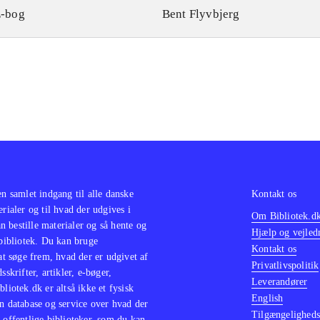
-bog
Bent Flyvbjerg
en samlet indgang til alle danske
Kontakt os
erialer og til hvad der udgives i
Om Bibliotek.d
 bestille materialer og så hente og
Hjælp og vejled
 bibliotek. Du kan bruge
Kontakt os
 at søge frem, hvad der er udgivet af
Privatlivspolitik
sskrifter, artikler, e-bøger,
Leverandører
bliotek.dk er altså ikke et fysisk
English
n database og service over hvad der
Tilgængeligheds
 offentlige biblioteker, som du kan