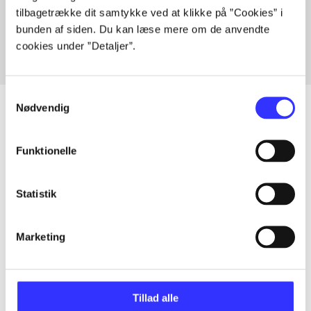
tilbagetrække dit samtykke ved at klikke på ”Cookies” i
Fra
bunden af siden. Du kan læse mere om de anvendte
cookies under ”Detaljer”.
Samtykkevalg
Nødvendig
Artikler
Funktionelle
Alle registrerede artikler fordelt på udgivelser
Statistik
...
Marketing
...
Tillad alle
...