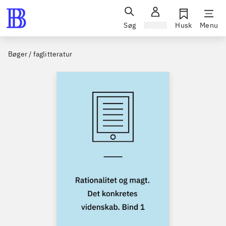
Søg
Log ind
Husk
Menu
Bøger / faglitteratur