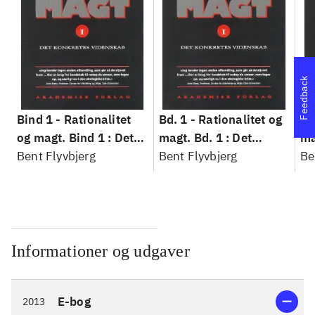
Feedback
Bind 1 -
Rationalitet
Bd. 1 -
Rationalitet og
Bd
og magt. Bind 1 : Det
magt. Bd. 1 : Det
ma
konkretes videnskab
Bent Flyvbjerg
konkretes videnskab
Bent Flyvbjerg
ko
Be
Informationer og udgaver
E-bog
2013