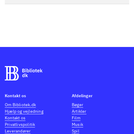
Kontakt os
Afdelinger
Om Bibliotek.dk
Bøger
Hjælp og vejledning
Artikler
Kontakt os
Film
Privatlivspolitik
Musik
Leverandører
Spil