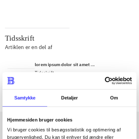
...
...
Tidsskrift
Artiklen er en del af
lorem ipsum dolor sit amet ...
Tidsskrift
Artiklerne i
handler ofte om
Samtykke
Detaljer
Om
Hjemmesiden bruger cookies
Vi bruger cookies til besøgsstatistik og optimering af
Artikler med samme emner
brugervenlighed. Du kan til enhver tid ændre eller