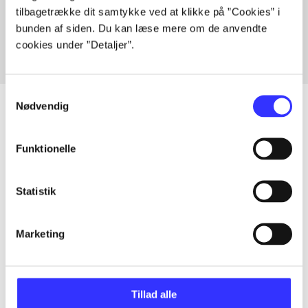
tilbagetrække dit samtykke ved at klikke på ”Cookies” i
Fra
bunden af siden. Du kan læse mere om de anvendte
cookies under ”Detaljer”.
Samtykkevalg
Nødvendig
Artikler
Funktionelle
Alle registrerede artikler fordelt på udgivelser
Statistik
...
Marketing
...
Tillad alle
...