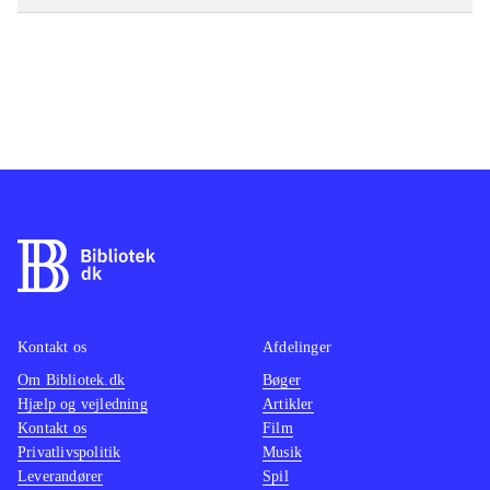
Kontakt os
Afdelinger
Om Bibliotek.dk
Bøger
Hjælp og vejledning
Artikler
Kontakt os
Film
Privatlivspolitik
Musik
Leverandører
Spil