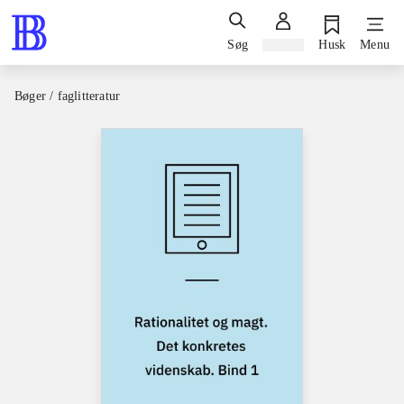
Søg
Log ind
Husk
Menu
Bøger / faglitteratur