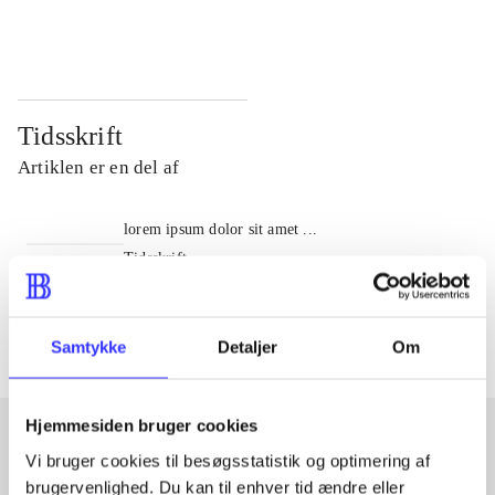
...
...
Tidsskrift
Artiklen er en del af
lorem ipsum dolor sit amet ...
Tidsskrift
Artiklerne i
handler ofte om
Samtykke
Detaljer
Om
Hjemmesiden bruger cookies
Vi bruger cookies til besøgsstatistik og optimering af
Artikler med samme emner
brugervenlighed. Du kan til enhver tid ændre eller