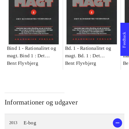
Feedback
Bind 1 -
Rationalitet og
Bd. 1 -
Rationalitet og
Bd
magt. Bind 1 : Det
magt. Bd. 1 : Det
ma
konkretes videnskab
Bent Flyvbjerg
konkretes videnskab
Bent Flyvbjerg
ko
Be
Informationer og udgaver
E-bog
2013