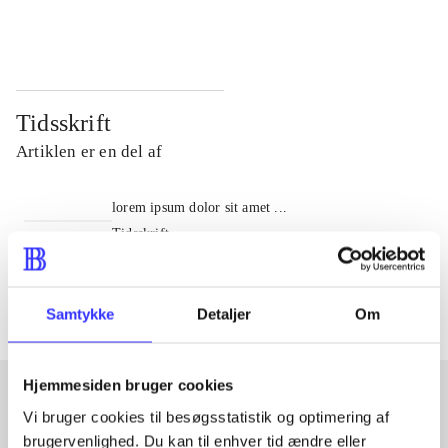
...
...
Tidsskrift
Artiklen er en del af
lorem ipsum dolor sit amet ...
Tidsskrift
Artiklerne i
handler ofte om
Samtykke
Detaljer
Om
Hjemmesiden bruger cookies
Vi bruger cookies til besøgsstatistik og optimering af
Artikler med samme emner
brugervenlighed. Du kan til enhver tid ændre eller