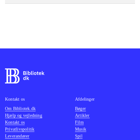
Kontakt os
Afdelinger
Om Bibliotek.dk
Bøger
Hjælp og vejledning
Artikler
Kontakt os
Film
Privatlivspolitik
Musik
Leverandører
Spil