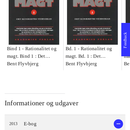
Feedback
Bind 1 -
Rationalitet og
Bd. 1 -
Rationalitet og
Bd
magt. Bind 1 : Det
magt. Bd. 1 : Det
ma
konkretes videnskab
Bent Flyvbjerg
konkretes videnskab
Bent Flyvbjerg
ko
Be
Informationer og udgaver
E-bog
2013