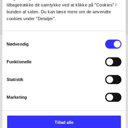
tilbagetrække dit samtykke ved at klikke på ”Cookies” i
Fra
bunden af siden. Du kan læse mere om de anvendte
cookies under ”Detaljer”.
Samtykkevalg
Nødvendig
Artikler
Funktionelle
Alle registrerede artikler fordelt på udgivelser
Statistik
...
Marketing
...
Tillad alle
...