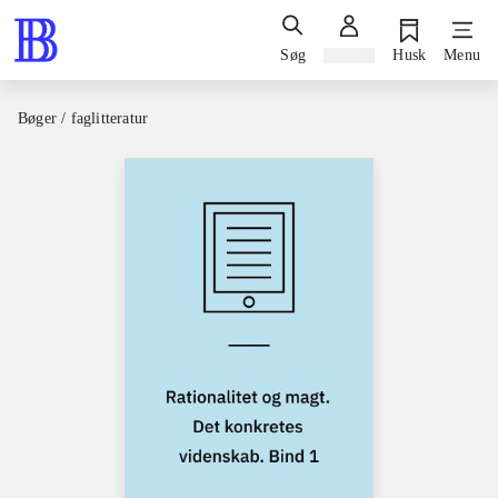
Søg
Log ind
Husk
Menu
Bøger / faglitteratur