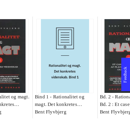
Feedback
litet og magt.
Bind 1 -
Rationalitet og
Bd. 2 -
Rationa
nkretes
magt. Det konkretes
Bd. 2 : Et cas
g
videnskab. Bind 1
Bent Flyvbjerg
studie af plan
Bent Flyvbjer
politik og mod