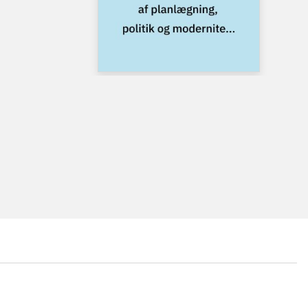
...
...