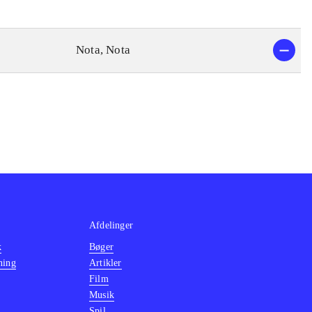
Nota, Nota
Afdelinger
k
Bøger
ning
Artikler
Film
Musik
Spil