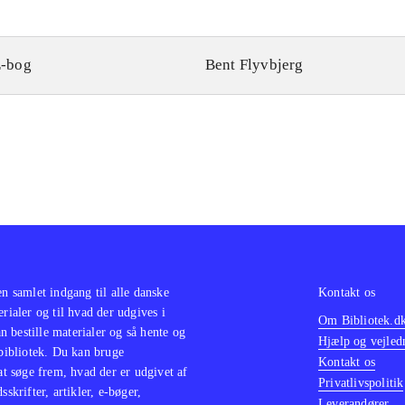
-bog
Bent Flyvbjerg
en samlet indgang til alle danske
Kontakt os
erialer og til hvad der udgives i
Om Bibliotek.d
 bestille materialer og så hente og
Hjælp og vejled
 bibliotek. Du kan bruge
Kontakt os
 at søge frem, hvad der er udgivet af
Privatlivspolitik
sskrifter, artikler, e-bøger,
Leverandører