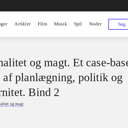
øger
Artikler
Film
Musik
Spil
Noder
Søg
nalitet og magt. Et case-bas
 af planlægning, politik og
nitet. Bind 2
alitet og magt