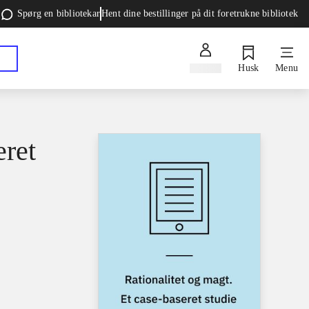
Spørg en bibliotekar
Hent dine bestillinger på dit foretrukne bibliotek
Log ind
Husk
Menu
eret