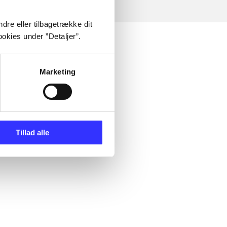
dre eller tilbagetrække dit
okies under ”Detaljer”.
Marketing
Tillad alle