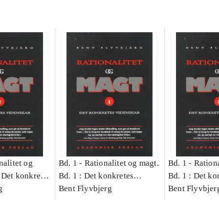
nalitet og
Bd. 1 -
Rationalitet og magt.
Bd. 1 -
Rationa
 Det konkretes
Bd. 1 : Det konkretes
Bd. 1 : Det ko
g
videnskab
Bent Flyvbjerg
videnskab
Bent Flyvbjer