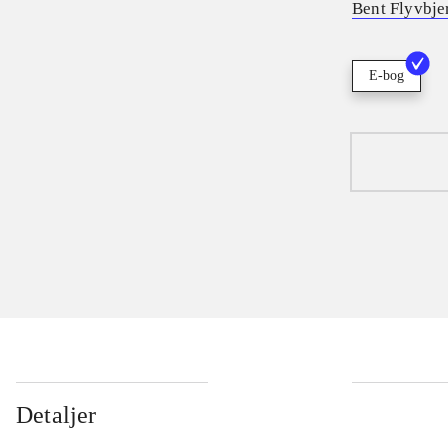
Bent Flyvbje
E-bog
Detaljer
...
...