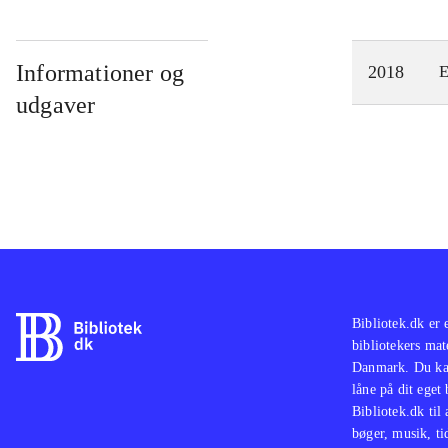
Informationer og
2018
E
udgaver
Bibliotek.dk er 
bibliotekers mat
Danmark. Du kan
låne på dit eget
Bibliotek.dk til
bøger, musik, tid