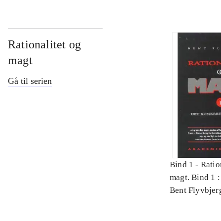
Rationalitet og
magt
Gå til serien
Bind 1 -
Ratio
magt. Bind 1 :
videnskab
Bent Flyvbjer