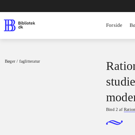
Forside
B
Bøger / faglitteratur
Ratio
studie
moder
Bind 2 af
Ration