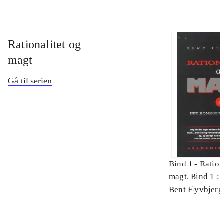
Rationalitet og
magt
Gå til serien
Bind 1 -
Ratio
magt. Bind 1 :
videnskab
Bent Flyvbjer