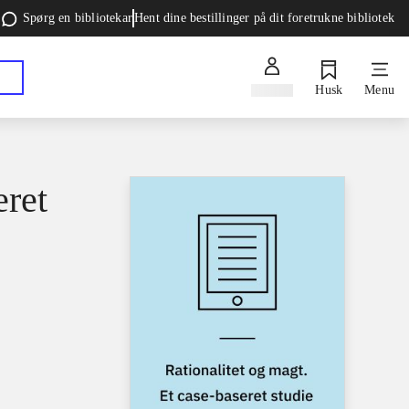
Spørg en bibliotekar
Hent dine bestillinger på dit foretrukne bibliotek
Log ind
Husk
Menu
eret