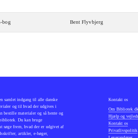
-bog
Bent Flyvbjerg
en samlet indgang til alle danske
Kontakt os
erialer og til hvad der udgives i
Om Bibliotek.d
 bestille materialer og så hente og
Hjælp og vejled
 bibliotek. Du kan bruge
Kontakt os
 at søge frem, hvad der er udgivet af
Privatlivspolitik
sskrifter, artikler, e-bøger,
Leverandører