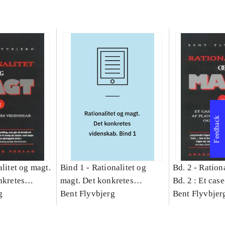
Feedback
litet og magt.
Bind 1 -
Rationalitet og
Bd. 2 -
Rationa
nkretes
magt. Det konkretes
Bd. 2 : Et cas
g
videnskab. Bind 1
Bent Flyvbjerg
studie af plan
Bent Flyvbjer
politik og mod