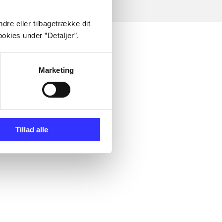
dre eller tilbagetrække dit
okies under ”Detaljer”.
Marketing
Tillad alle