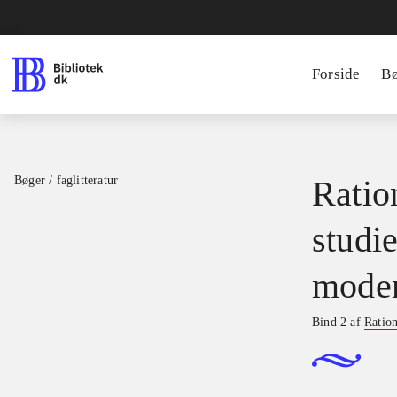
Forside
B
Bøger / faglitteratur
Ratio
studie
moder
Bind 2 af
Ration