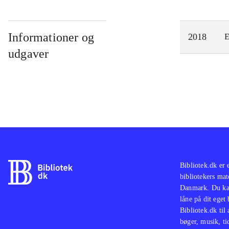
Informationer og
2018
E
udgaver
Bibliotek.dk er 
bibliotekers mat
Danmark. Du kan
låne på dit eget
Bibliotek.dk til
bøger, musik, tid