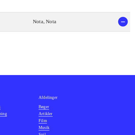
Nota, Nota
Afdelinger
k
Bøger
ning
Artikler
Film
Musik
Spil