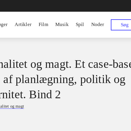
øger
Artikler
Film
Musik
Spil
Noder
Søg
nalitet og magt. Et case-bas
 af planlægning, politik og
nitet. Bind 2
alitet og magt