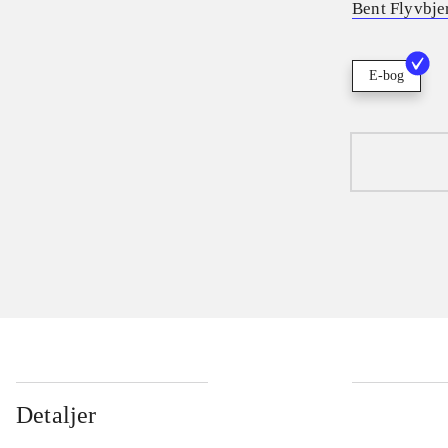
Bent Flyvbje
E-bog
Detaljer
...
...