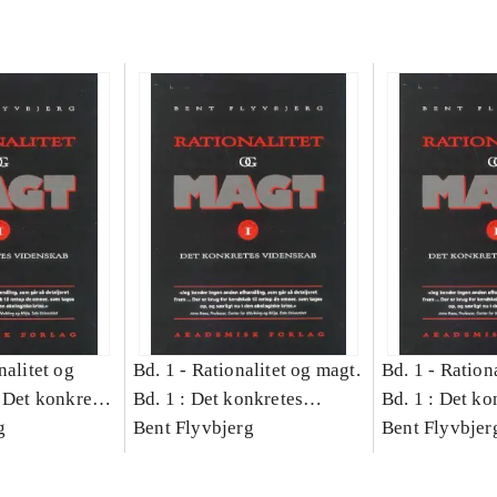
nalitet og
Bd. 1 -
Rationalitet og magt.
Bd. 1 -
Rationa
 Det konkretes
Bd. 1 : Det konkretes
Bd. 1 : Det ko
g
videnskab
Bent Flyvbjerg
videnskab
Bent Flyvbjer