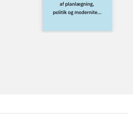
...
...