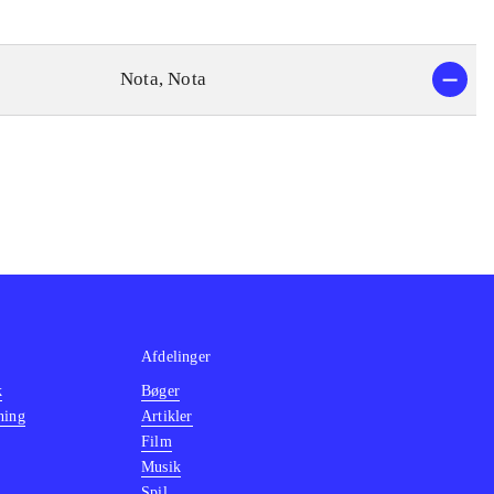
Nota, Nota
Afdelinger
k
Bøger
ning
Artikler
Film
Musik
Spil