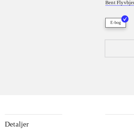
Bent Flyvbje
E-bog
Detaljer
...
...