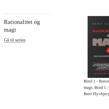
Rationalitet og
magt
Gå til serien
Bind 1 -
Ratio
magt. Bind 1 :
videnskab
Bent Flyvbjer