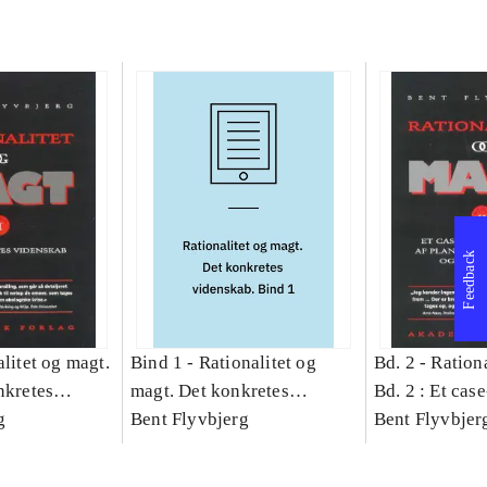
Feedback
litet og magt.
Bind 1 -
Rationalitet og
Bd. 2 -
Rationa
nkretes
magt. Det konkretes
Bd. 2 : Et cas
g
videnskab. Bind 1
Bent Flyvbjerg
studie af plan
Bent Flyvbjer
politik og mod