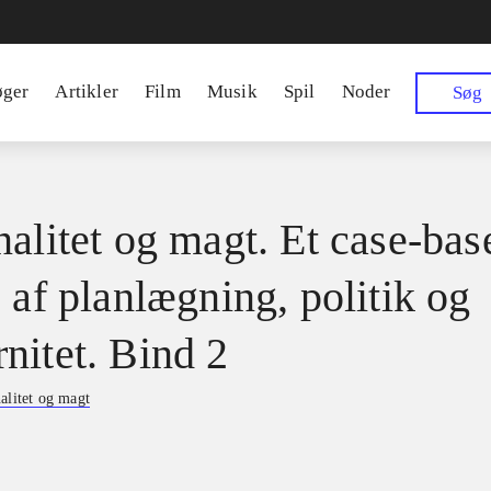
øger
Artikler
Film
Musik
Spil
Noder
Søg
nalitet og magt. Et case-bas
 af planlægning, politik og
nitet. Bind 2
alitet og magt