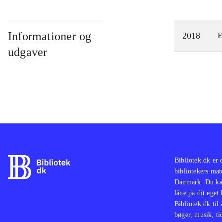
Informationer og
2018
E
udgaver
Bibliotek.dk er 
bibliotekers mat
Danmark. Du kan
låne på dit eget
Bibliotek.dk til
bøger, musik, tid