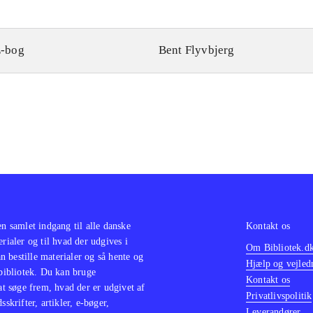
-bog
Bent Flyvbjerg
en samlet indgang til alle danske
Kontakt os
erialer og til hvad der udgives i
Om Bibliotek.d
 bestille materialer og så hente og
Hjælp og vejled
 bibliotek. Du kan bruge
Kontakt os
 at søge frem, hvad der er udgivet af
Privatlivspolitik
sskrifter, artikler, e-bøger,
Leverandører