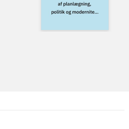
...
...