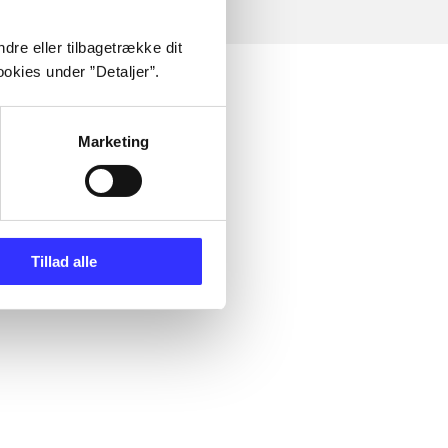
dre eller tilbagetrække dit
okies under ”Detaljer”.
Marketing
Tillad alle