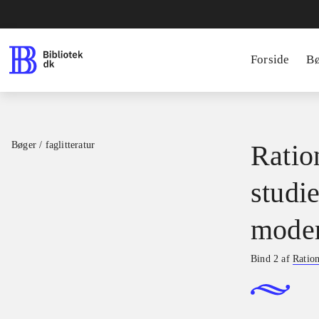
Forside
B
Bøger / faglitteratur
Ratio
studie
moder
Bind 2 af
Ration