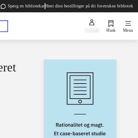
Spørg en bibliotekar
Hent dine bestillinger på dit foretrukne bibliotek
Log ind
Husk
Menu
eret