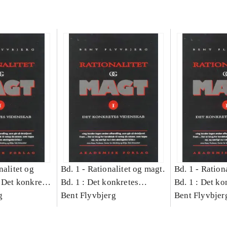
nalitet og
Bd. 1 -
Rationalitet og magt.
Bd. 1 -
Rationa
 Det konkretes
Bd. 1 : Det konkretes
Bd. 1 : Det ko
g
videnskab
Bent Flyvbjerg
videnskab
Bent Flyvbjer