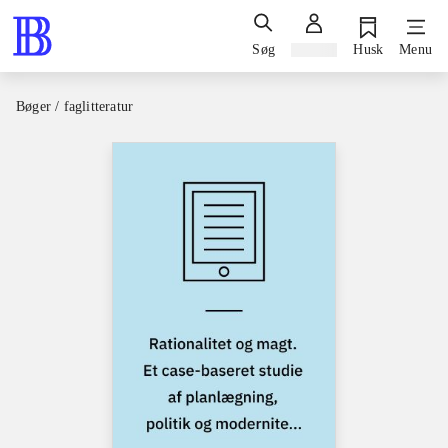
Søg
Log ind
Husk
Menu
Bøger / faglitteratur