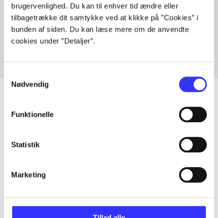
brugervenlighed. Du kan til enhver tid ændre eller
Artikler med samme emner
tilbagetrække dit samtykke ved at klikke på ”Cookies” i
Fra
bunden af siden. Du kan læse mere om de anvendte
cookies under ”Detaljer”.
Samtykkevalg
Nødvendig
Funktionelle
Artikler
Alle registrerede artikler fordelt på udgivelser
Statistik
...
Marketing
...
Tillad alle