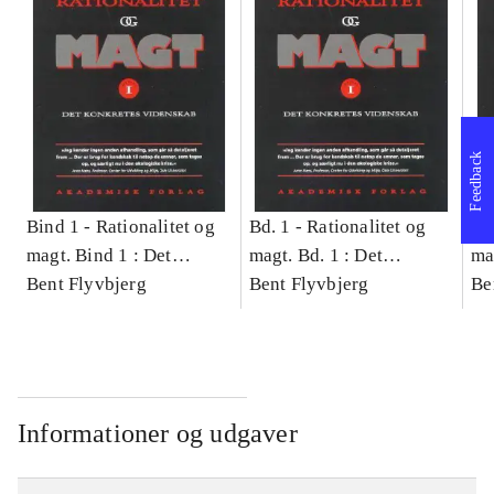
Feedback
Bind 1 -
Rationalitet og
Bd. 1 -
Rationalitet og
Bd
magt. Bind 1 : Det
magt. Bd. 1 : Det
ma
konkretes videnskab
Bent Flyvbjerg
konkretes videnskab
Bent Flyvbjerg
ko
Be
Informationer og udgaver