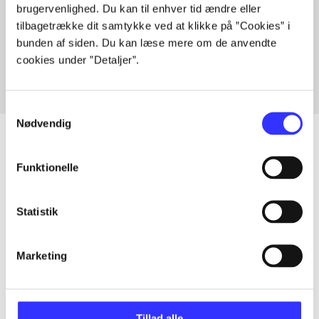
brugervenlighed. Du kan til enhver tid ændre eller
Artikler med samme emner
tilbagetrække dit samtykke ved at klikke på ”Cookies” i
Fra
bunden af siden. Du kan læse mere om de anvendte
cookies under ”Detaljer”.
Samtykkevalg
Nødvendig
Funktionelle
Artikler
Alle registrerede artikler fordelt på udgivelser
Statistik
...
Marketing
...
Tillad alle