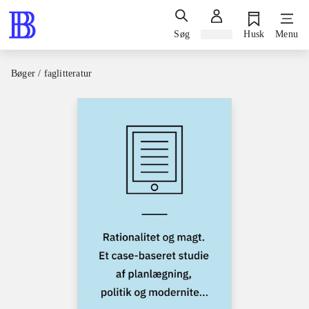
Søg
Log ind
Husk
Menu
Bøger / faglitteratur