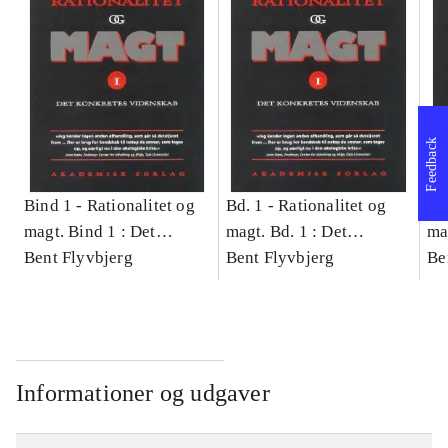
Feedback
Bind 1 -
Rationalitet og
Bd. 1 -
Rationalitet og
Bd
magt. Bind 1 : Det
magt. Bd. 1 : Det
ma
konkretes videnskab
Bent Flyvbjerg
konkretes videnskab
Bent Flyvbjerg
ko
Be
Informationer og udgaver