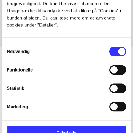
brugervenlighed. Du kan til enhver tid ændre eller
Artikler med samme emner
tilbagetrække dit samtykke ved at klikke på ”Cookies” i
Fra
bunden af siden. Du kan læse mere om de anvendte
cookies under ”Detaljer”.
Samtykkevalg
Nødvendig
Funktionelle
Artikler
Alle registrerede artikler fordelt på udgivelser
Statistik
...
Marketing
...
Tillad alle