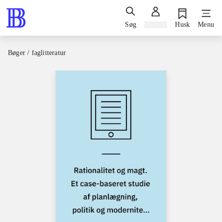
Søg
Log ind
Husk
Menu
Bøger / faglitteratur