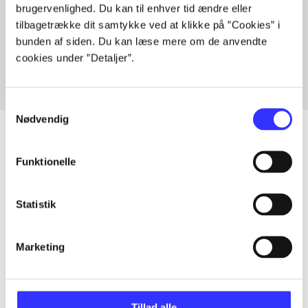
brugervenlighed. Du kan til enhver tid ændre eller
Artikler med samme emner
tilbagetrække dit samtykke ved at klikke på ”Cookies” i
Fra
bunden af siden. Du kan læse mere om de anvendte
cookies under ”Detaljer”.
Samtykkevalg
Nødvendig
Funktionelle
Artikler
Alle registrerede artikler fordelt på udgivelser
Statistik
...
Marketing
...
Tillad alle