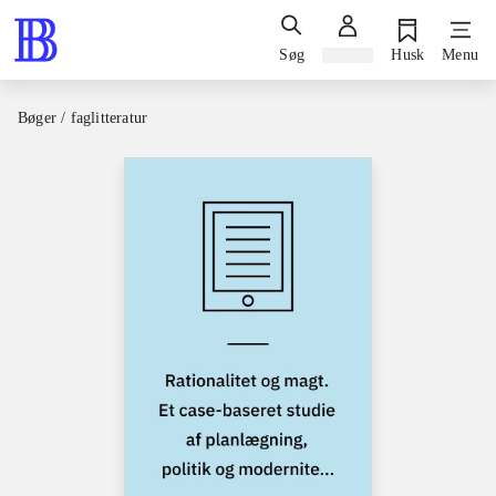
Søg
Log ind
Husk
Menu
Bøger / faglitteratur