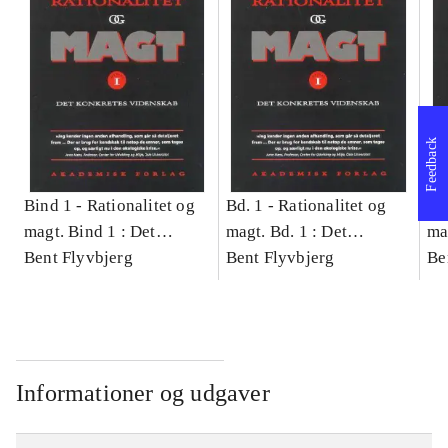
Feedback
Bind 1 -
Rationalitet og
Bd. 1 -
Rationalitet og
Bd
magt. Bind 1 : Det
magt. Bd. 1 : Det
ma
konkretes videnskab
Bent Flyvbjerg
konkretes videnskab
Bent Flyvbjerg
ko
Be
Informationer og udgaver