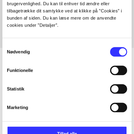
brugervenlighed. Du kan til enhver tid ændre eller
Artikler med samme emner
tilbagetrække dit samtykke ved at klikke på ”Cookies” i
Fra
bunden af siden. Du kan læse mere om de anvendte
cookies under ”Detaljer”.
Samtykkevalg
Nødvendig
Funktionelle
Artikler
Alle registrerede artikler fordelt på udgivelser
Statistik
...
Marketing
...
Tillad alle