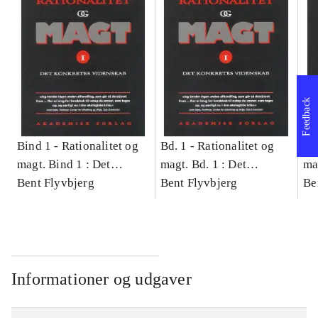
Feedback
Bind 1 -
Rationalitet og
Bd. 1 -
Rationalitet og
Bd
magt. Bind 1 : Det
magt. Bd. 1 : Det
ma
konkretes videnskab
Bent Flyvbjerg
konkretes videnskab
Bent Flyvbjerg
ko
Be
Informationer og udgaver