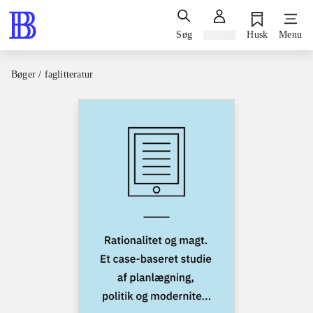
Søg
Log ind
Husk
Menu
Bøger / faglitteratur