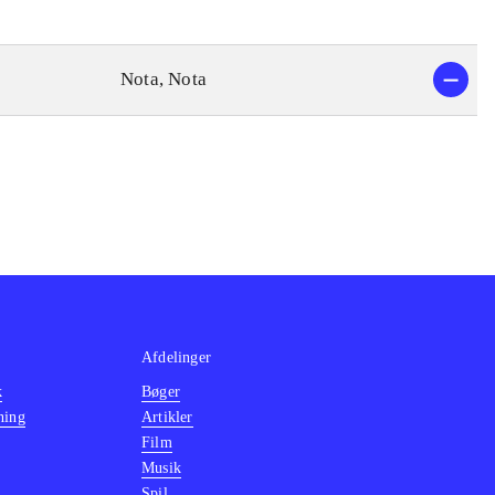
Nota, Nota
Afdelinger
k
Bøger
ning
Artikler
Film
Musik
Spil