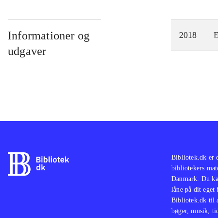
Informationer og
2018
E
udgaver
Bibliotek.dk er 
bibliotekers mat
Danmark. Du kan
låne på dit eget
Bibliotek.dk til
bøger, musik, tid