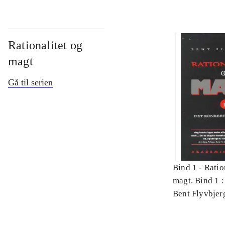
Rationalitet og
magt
Gå til serien
Bind 1 -
Ratio
magt. Bind 1 :
videnskab
Bent Flyvbjer