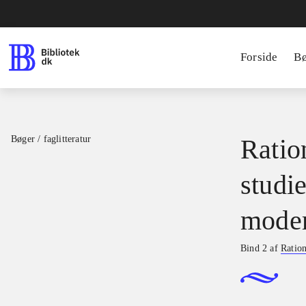
Forside
B
Bøger / faglitteratur
Ratio
studie
moder
Bind 2 af
Ration