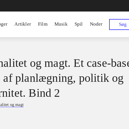
øger
Artikler
Film
Musik
Spil
Noder
Søg
nalitet og magt. Et case-bas
 af planlægning, politik og
nitet. Bind 2
alitet og magt