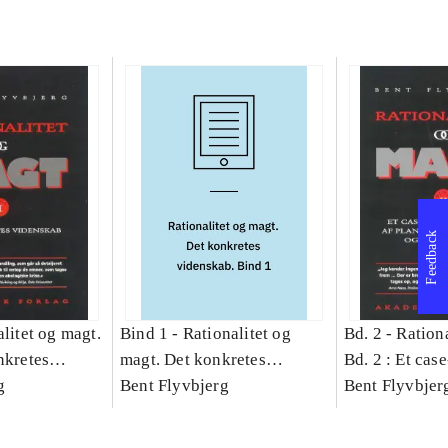
Feedback
litet og magt.
Bind 1 -
Rationalitet og
Bd. 2 -
Rationa
nkretes
magt. Det konkretes
Bd. 2 : Et cas
g
videnskab. Bind 1
Bent Flyvbjerg
studie af plan
Bent Flyvbjer
politik og mod