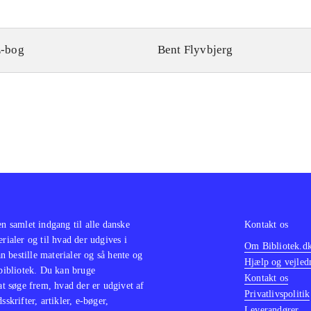
-bog
Bent Flyvbjerg
en samlet indgang til alle danske
Kontakt os
erialer og til hvad der udgives i
Om Bibliotek.d
 bestille materialer og så hente og
Hjælp og vejled
 bibliotek. Du kan bruge
Kontakt os
 at søge frem, hvad der er udgivet af
Privatlivspolitik
sskrifter, artikler, e-bøger,
Leverandører