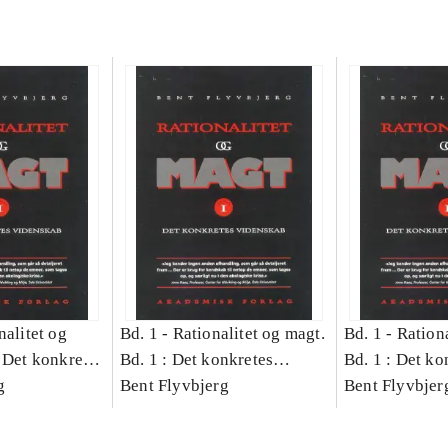
nalitet og
Bd. 1 -
Rationalitet og magt.
Bd. 1 -
Rationa
 Det konkretes
Bd. 1 : Det konkretes
Bd. 1 : Det ko
g
videnskab
Bent Flyvbjerg
videnskab
Bent Flyvbjer