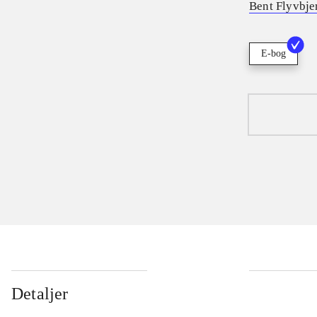
Bent Flyvbje
E-bog
Detaljer
...
...