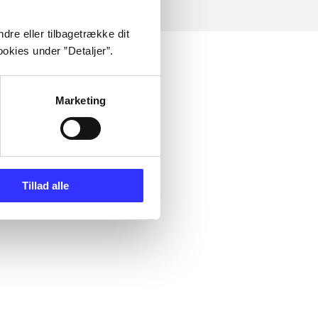
dre eller tilbagetrække dit
okies under ”Detaljer”.
Marketing
Tillad alle