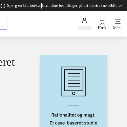
Spørg en bibliotekar
Hent dine bestillinger på dit foretrukne bibliotek
Log ind
Husk
Menu
eret