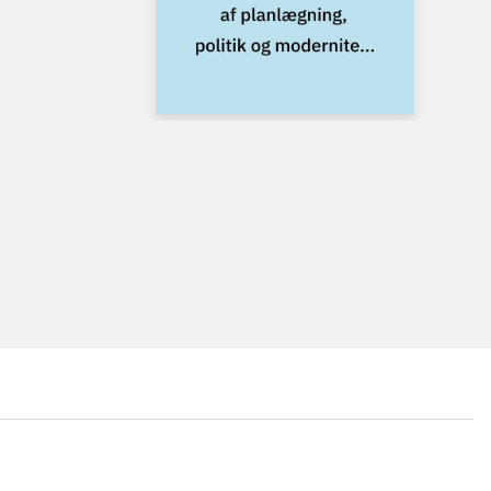
...
...