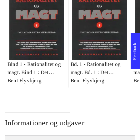
Feedback
Bind 1 -
Rationalitet og
Bd. 1 -
Rationalitet og
Bd
magt. Bind 1 : Det
magt. Bd. 1 : Det
ma
konkretes videnskab
Bent Flyvbjerg
konkretes videnskab
Bent Flyvbjerg
ko
Be
Informationer og udgaver