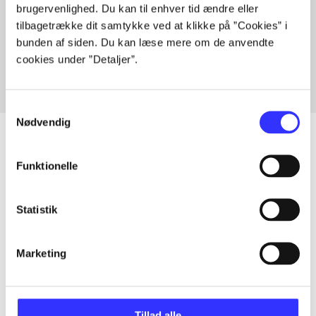
brugervenlighed. Du kan til enhver tid ændre eller
Artikler med samme emner
tilbagetrække dit samtykke ved at klikke på ”Cookies” i
Fra
bunden af siden. Du kan læse mere om de anvendte
cookies under ”Detaljer”.
Samtykkevalg
Nødvendig
Funktionelle
Artikler
Alle registrerede artikler fordelt på udgivelser
Statistik
...
Marketing
...
Tillad alle