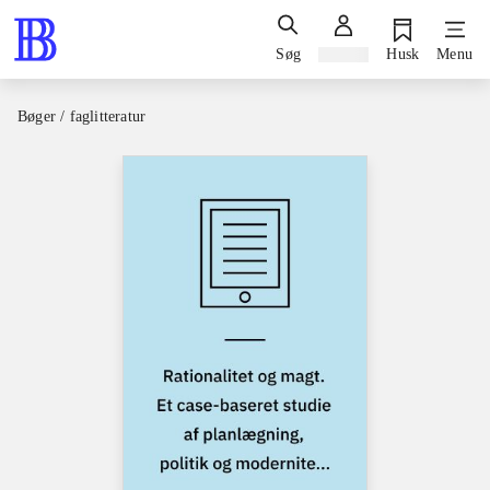
Søg
Log ind
Husk
Menu
Bøger / faglitteratur