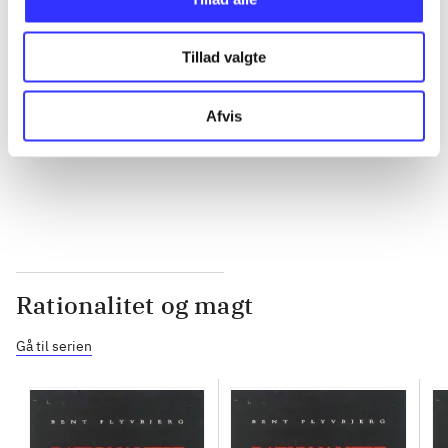
...
Tillad valgte
...
Afvis
...
Rationalitet og magt
Gå til serien