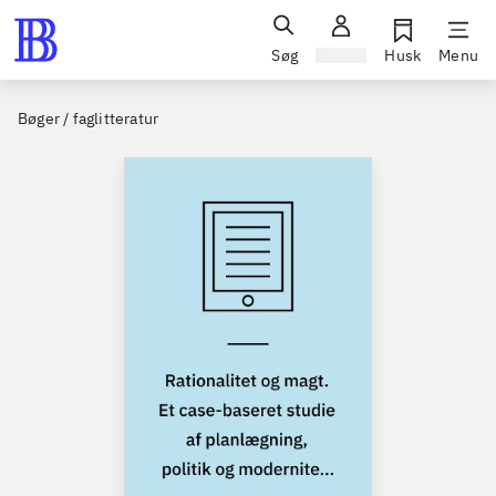
Søg
Log ind
Husk
Menu
Bøger / faglitteratur