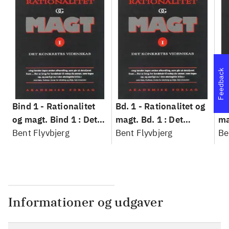
Feedback
Bind 1 -
Rationalitet
Bd. 1 -
Rationalitet og
Bd
og magt. Bind 1 : Det
magt. Bd. 1 : Det
ma
konkretes videnskab
Bent Flyvbjerg
konkretes videnskab
Bent Flyvbjerg
ko
Be
Informationer og udgaver