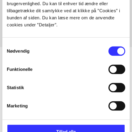
brugervenlighed. Du kan til enhver tid ændre eller
Artikler med samme emner
tilbagetrække dit samtykke ved at klikke på ”Cookies” i
Fra
bunden af siden. Du kan læse mere om de anvendte
cookies under ”Detaljer”.
Samtykkevalg
Nødvendig
Funktionelle
Artikler
Alle registrerede artikler fordelt på udgivelser
Statistik
...
Marketing
...
Tillad alle