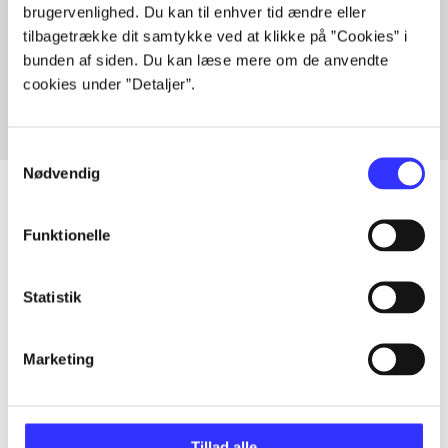
brugervenlighed. Du kan til enhver tid ændre eller
Artikler med samme emner
tilbagetrække dit samtykke ved at klikke på ”Cookies” i
Fra
bunden af siden. Du kan læse mere om de anvendte
cookies under ”Detaljer”.
Samtykkevalg
Nødvendig
Funktionelle
Artikler
Alle registrerede artikler fordelt på udgivelser
Statistik
...
Marketing
...
Tillad alle