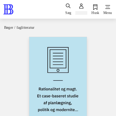
Søg
Log ind
Husk
Menu
Bøger / faglitteratur