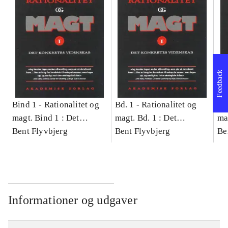
Feedback
Bind 1 -
Rationalitet og
Bd. 1 -
Rationalitet og
Bd
magt. Bind 1 : Det
magt. Bd. 1 : Det
ma
konkretes videnskab
Bent Flyvbjerg
konkretes videnskab
Bent Flyvbjerg
ko
Be
Informationer og udgaver