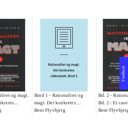
Feedback
litet og magt.
Bind 1 -
Rationalitet og
Bd. 2 -
Rationa
nkretes
magt. Det konkretes
Bd. 2 : Et cas
g
videnskab. Bind 1
Bent Flyvbjerg
studie af plan
Bent Flyvbjer
politik og mod