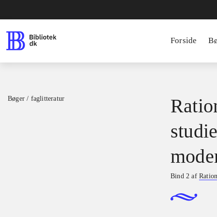
Forside
B
Bøger / faglitteratur
Ratio
studie
moder
Bind 2 af
Ration