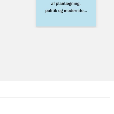
...
...