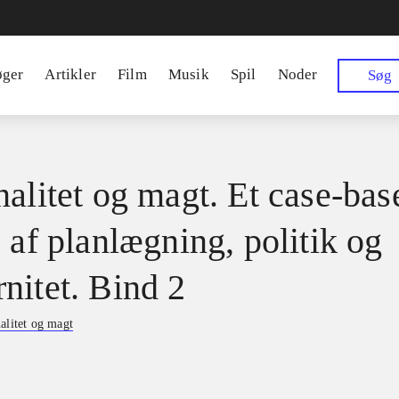
øger
Artikler
Film
Musik
Spil
Noder
Søg
nalitet og magt. Et case-bas
 af planlægning, politik og
nitet. Bind 2
alitet og magt