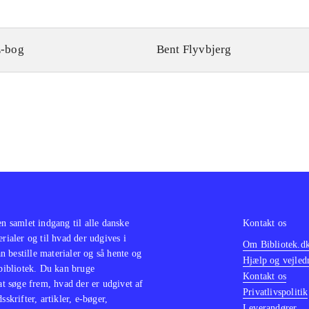
-bog
Bent Flyvbjerg
en samlet indgang til alle danske
Kontakt os
erialer og til hvad der udgives i
Om Bibliotek.d
 bestille materialer og så hente og
Hjælp og vejled
 bibliotek. Du kan bruge
Kontakt os
 at søge frem, hvad der er udgivet af
Privatlivspolitik
sskrifter, artikler, e-bøger,
Leverandører