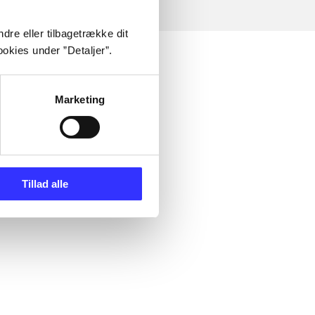
dre eller tilbagetrække dit
okies under ”Detaljer”.
Marketing
Tillad alle