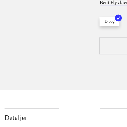
Bent Flyvbje
E-bog
Detaljer
...
...