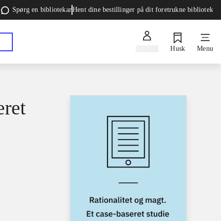
Spørg en bibliotekar
Hent dine bestillinger på dit foretrukne bibliotek
Log ind
Husk
Menu
eret