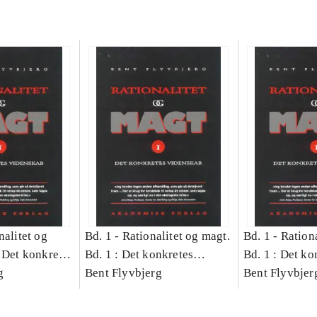
nalitet og
Bd. 1 -
Rationalitet og magt.
Bd. 1 -
Rationa
 Det konkretes
Bd. 1 : Det konkretes
Bd. 1 : Det ko
g
videnskab
Bent Flyvbjerg
videnskab
Bent Flyvbjer