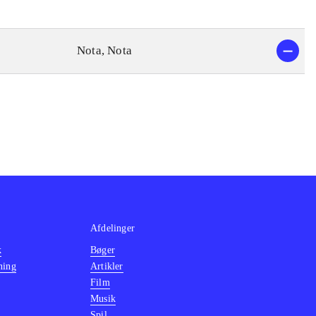
Nota, Nota
Afdelinger
k
Bøger
ning
Artikler
Film
Musik
Spil