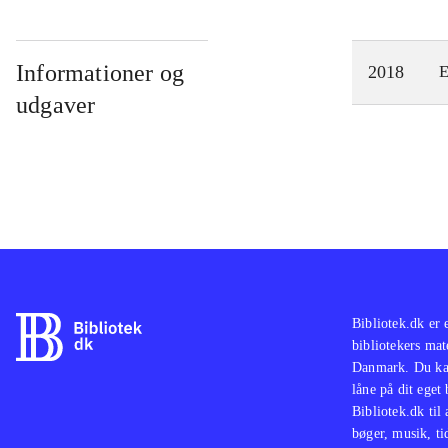
Informationer og
2018
E
udgaver
Bibliotek.dk er 
bibliotekers mat
Danmark. Du kan
låne på dit eget
Bibliotek.dk til
bøger, musik, tid