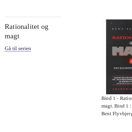
Rationalitet og
magt
Gå til serien
Bind 1 -
Ratio
magt. Bind 1 :
videnskab
Bent Flyvbjer