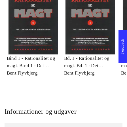
Feedback
Bind 1 -
Rationalitet og
Bd. 1 -
Rationalitet og
Bd
magt. Bind 1 : Det
magt. Bd. 1 : Det
ma
konkretes videnskab
Bent Flyvbjerg
konkretes videnskab
Bent Flyvbjerg
ko
Be
Informationer og udgaver