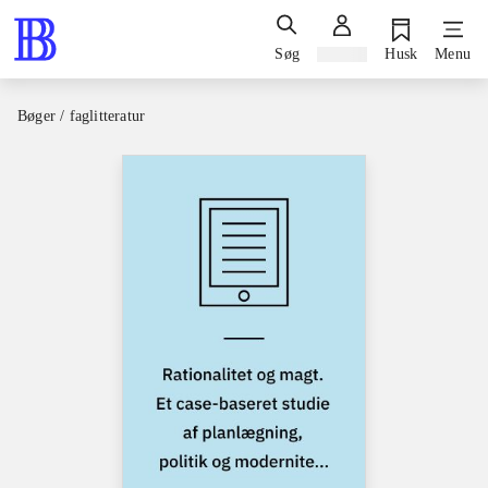
Søg
Log ind
Husk
Menu
Bøger / faglitteratur