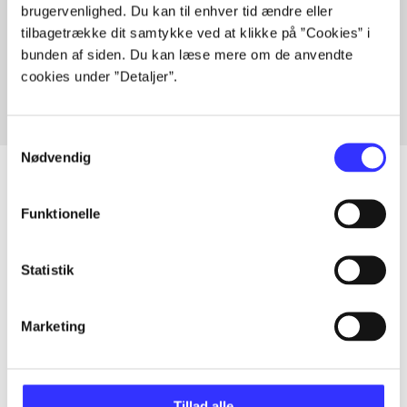
brugervenlighed. Du kan til enhver tid ændre eller
Artikler med samme emner
tilbagetrække dit samtykke ved at klikke på ”Cookies” i
Fra
bunden af siden. Du kan læse mere om de anvendte
cookies under ”Detaljer”.
Samtykkevalg
Nødvendig
Funktionelle
Artikler
Alle registrerede artikler fordelt på udgivelser
Statistik
...
Marketing
...
Tillad alle