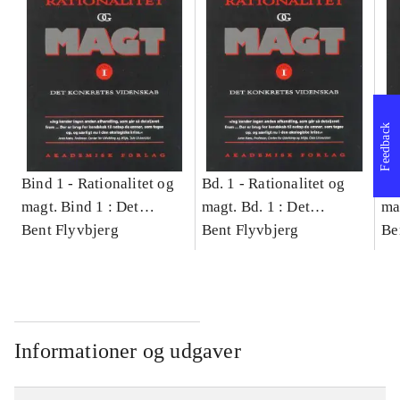
Feedback
Bind 1 -
Rationalitet og
Bd. 1 -
Rationalitet og
Bd
magt. Bind 1 : Det
magt. Bd. 1 : Det
ma
konkretes videnskab
Bent Flyvbjerg
konkretes videnskab
Bent Flyvbjerg
ko
Be
Informationer og udgaver