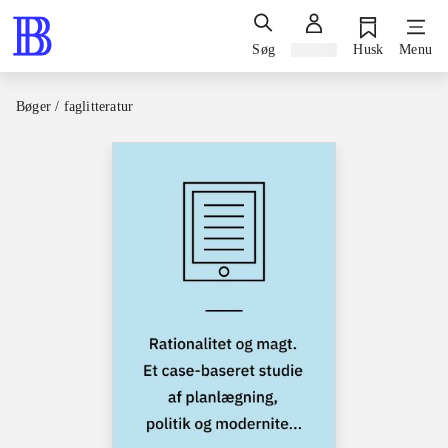
Søg
Log ind
Husk
Menu
Bøger / faglitteratur