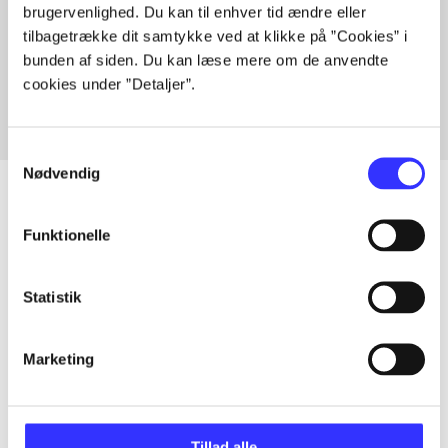
brugervenlighed. Du kan til enhver tid ændre eller
Artikler med samme emner
tilbagetrække dit samtykke ved at klikke på ”Cookies” i
Fra
bunden af siden. Du kan læse mere om de anvendte
cookies under ”Detaljer”.
Samtykkevalg
Nødvendig
Funktionelle
Artikler
Alle registrerede artikler fordelt på udgivelser
Statistik
...
Marketing
...
Tillad alle