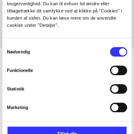
brugervenlighed. Du kan til enhver tid ændre eller
Artikler med samme emner
tilbagetrække dit samtykke ved at klikke på ”Cookies” i
Fra
bunden af siden. Du kan læse mere om de anvendte
cookies under ”Detaljer”.
Samtykkevalg
Nødvendig
Funktionelle
Artikler
Alle registrerede artikler fordelt på udgivelser
Statistik
...
Marketing
...
Tillad alle