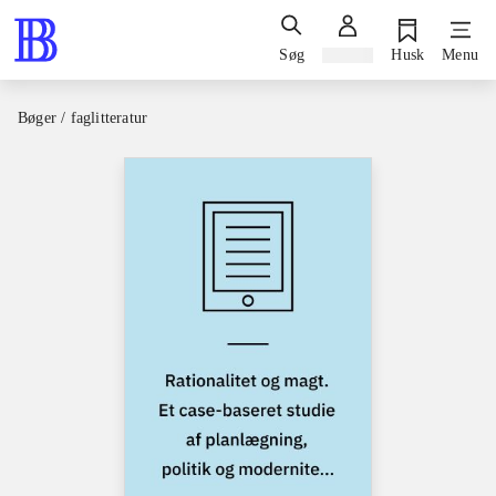
Søg
Log ind
Husk
Menu
Bøger / faglitteratur