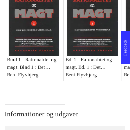
Feedback
Bind 1 -
Rationalitet og
Bd. 1 -
Rationalitet og
Bd
magt. Bind 1 : Det
magt. Bd. 1 : Det
ma
konkretes videnskab
Bent Flyvbjerg
konkretes videnskab
Bent Flyvbjerg
ko
Be
Informationer og udgaver