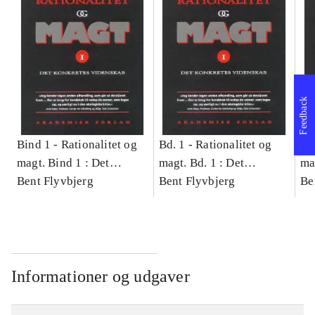
Feedback
Bind 1 -
Rationalitet og
Bd. 1 -
Rationalitet og
Bd
magt. Bind 1 : Det
magt. Bd. 1 : Det
ma
konkretes videnskab
Bent Flyvbjerg
konkretes videnskab
Bent Flyvbjerg
ko
Be
Informationer og udgaver