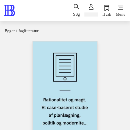
Søg
Log ind
Husk
Menu
Bøger / faglitteratur