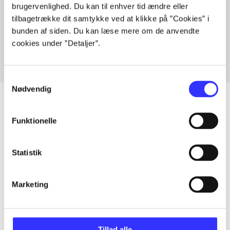
brugervenlighed. Du kan til enhver tid ændre eller
Artikler med samme emner
tilbagetrække dit samtykke ved at klikke på ”Cookies” i
Fra
bunden af siden. Du kan læse mere om de anvendte
cookies under ”Detaljer”.
Samtykkevalg
Nødvendig
Funktionelle
Artikler
Alle registrerede artikler fordelt på udgivelser
Statistik
...
Marketing
...
Tillad alle