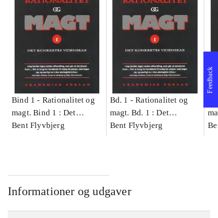
Feedback
Bind 1 -
Rationalitet og
Bd. 1 -
Rationalitet og
Bd
magt. Bind 1 : Det
magt. Bd. 1 : Det
ma
konkretes videnskab
Bent Flyvbjerg
konkretes videnskab
Bent Flyvbjerg
ko
Be
Informationer og udgaver