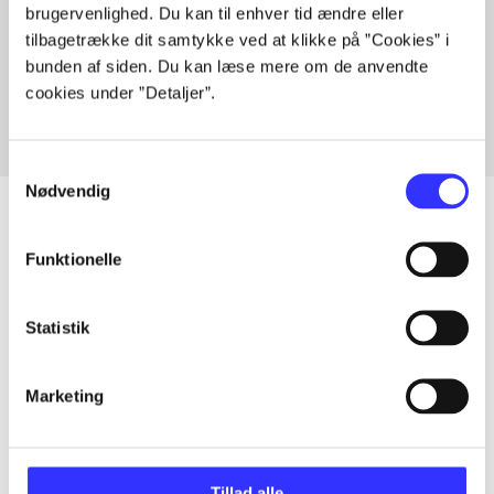
brugervenlighed. Du kan til enhver tid ændre eller
Artikler med samme emner
tilbagetrække dit samtykke ved at klikke på ”Cookies” i
Fra
bunden af siden. Du kan læse mere om de anvendte
cookies under ”Detaljer”.
Samtykkevalg
Nødvendig
Funktionelle
Artikler
Alle registrerede artikler fordelt på udgivelser
Statistik
...
Marketing
...
Tillad alle