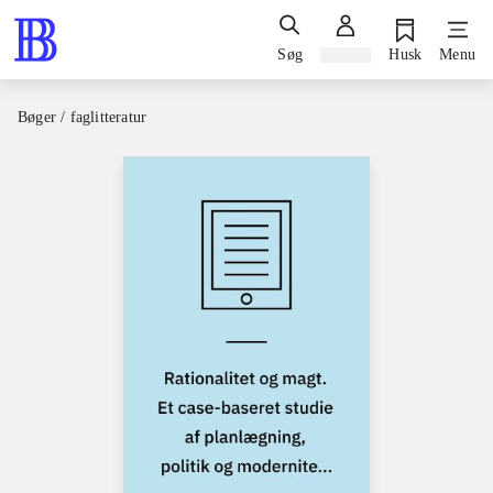
Søg
Log ind
Husk
Menu
Bøger / faglitteratur