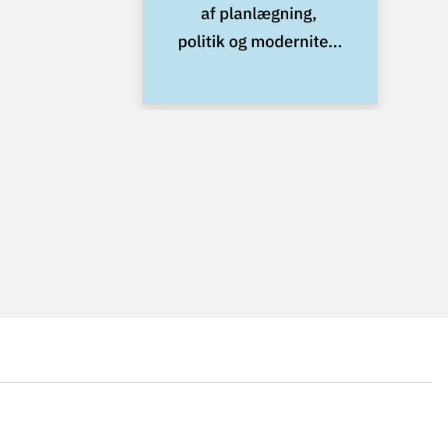
...
...