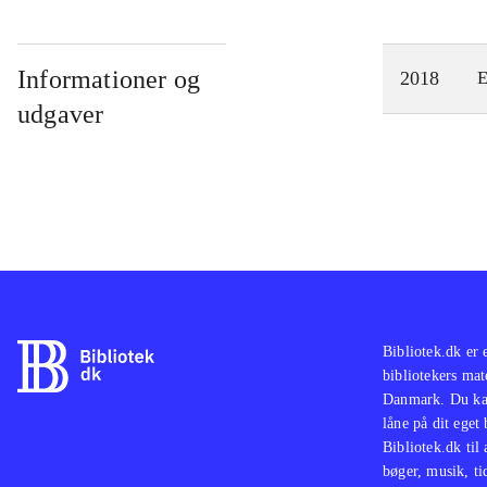
Informationer og
2018
E
udgaver
Bibliotek.dk er 
bibliotekers mat
Danmark. Du kan
låne på dit eget
Bibliotek.dk til
bøger, musik, tid