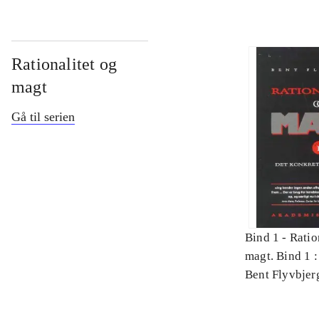
Rationalitet og
magt
Gå til serien
Bind 1 -
Ratio
magt. Bind 1 :
videnskab
Bent Flyvbjer