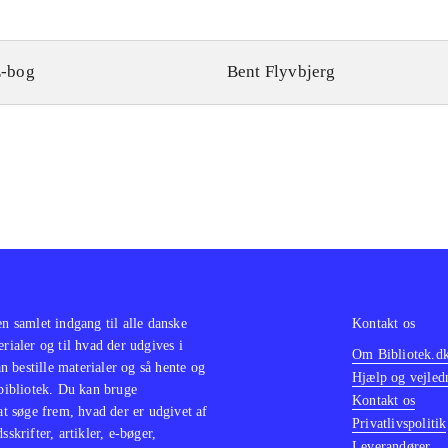
-bog
Bent Flyvbjerg
en samlet indgang til alle danske
Kontakt os
erialer og til hvad der udgives i
Om Bibliotek.d
 bestille materialer og så hente og
Hjælp og vejled
 bibliotek. Du kan bruge
Kontakt os
 at søge frem, hvad der er udgivet af
Privatlivspolitik
sskrifter, artikler, e-bøger,
Leverandører