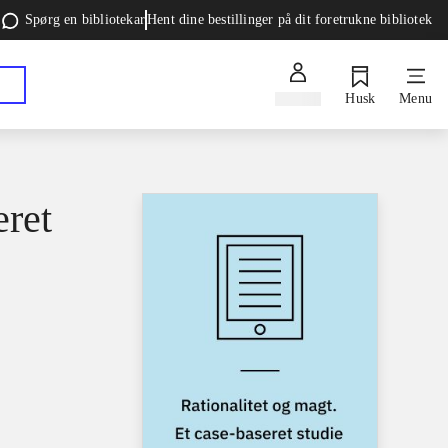
Spørg en bibliotekar
Hent dine bestillinger på dit foretrukne bibliotek
Log ind
Husk
Menu
eret