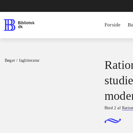
Forside
B
Bøger / faglitteratur
Ratio
studie
moder
Bind 2 af
Ration