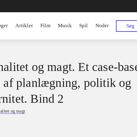
øger
Artikler
Film
Musik
Spil
Noder
Søg
nalitet og magt. Et case-bas
 af planlægning, politik og
nitet. Bind 2
alitet og magt