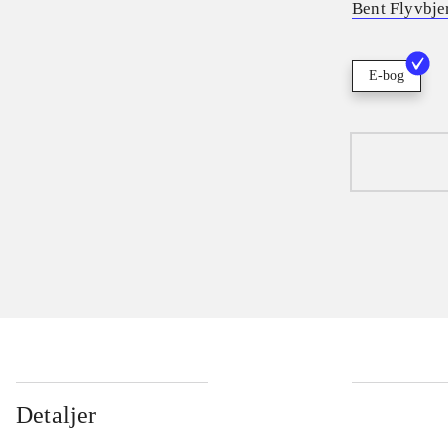
Bent Flyvbje
E-bog
Detaljer
...
...