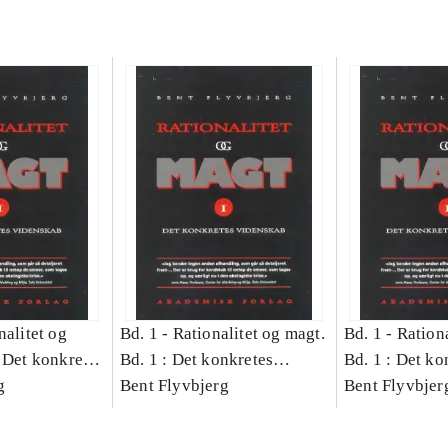
nalitet og
Bd. 1 -
Rationalitet og magt.
Bd. 1 -
Rationa
 Det konkretes
Bd. 1 : Det konkretes
Bd. 1 : Det ko
g
videnskab
Bent Flyvbjerg
videnskab
Bent Flyvbjer