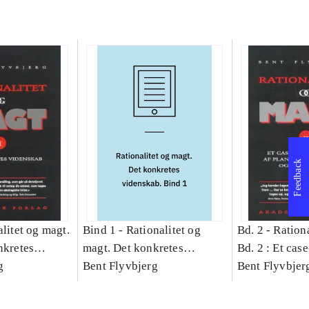
Feedback
litet og magt.
Bind 1 -
Rationalitet og
Bd. 2 -
Rationa
nkretes
magt. Det konkretes
Bd. 2 : Et cas
g
videnskab. Bind 1
Bent Flyvbjerg
studie af plan
Bent Flyvbjer
politik og mod