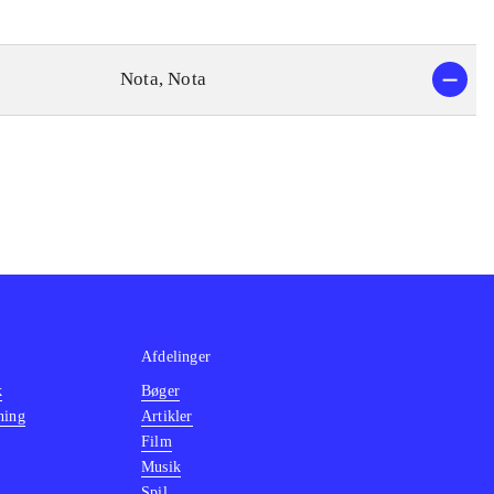
Nota, Nota
Afdelinger
k
Bøger
ning
Artikler
Film
Musik
Spil