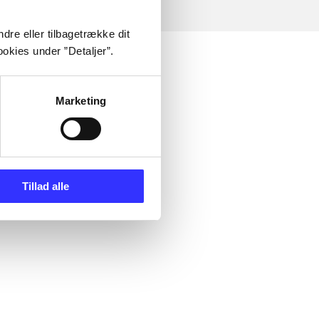
dre eller tilbagetrække dit
okies under ”Detaljer”.
Marketing
Tillad alle