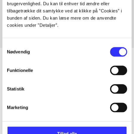
brugervenlighed. Du kan til enhver tid ændre eller
Artikler med samme emner
tilbagetrække dit samtykke ved at klikke på ”Cookies” i
Fra
bunden af siden. Du kan læse mere om de anvendte
cookies under ”Detaljer”.
Samtykkevalg
Nødvendig
Funktionelle
Artikler
Alle registrerede artikler fordelt på udgivelser
Statistik
...
Marketing
...
Tillad alle