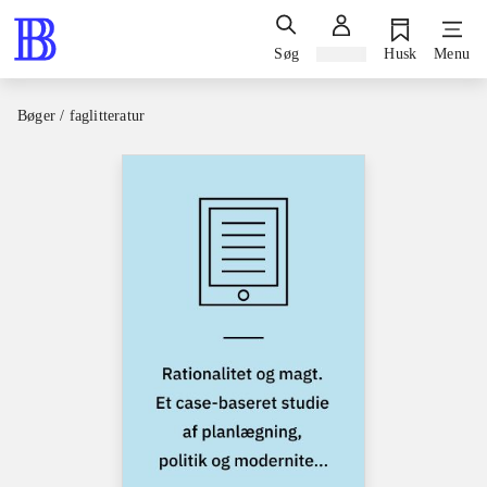
Søg
Log ind
Husk
Menu
Bøger / faglitteratur