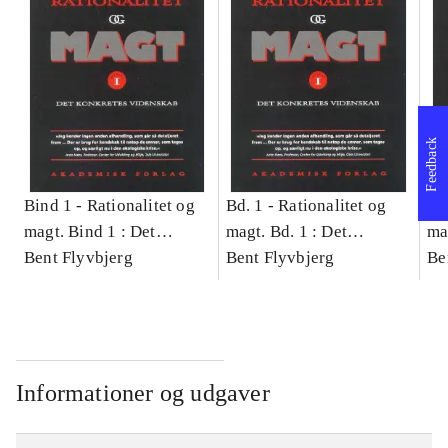
Feedback
Bind 1 -
Rationalitet og
Bd. 1 -
Rationalitet og
Bd
magt. Bind 1 : Det
magt. Bd. 1 : Det
ma
konkretes videnskab
Bent Flyvbjerg
konkretes videnskab
Bent Flyvbjerg
ko
Be
Informationer og udgaver