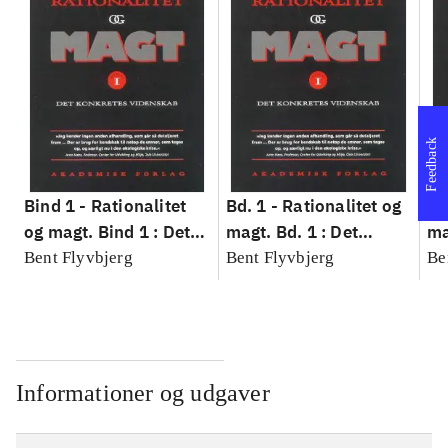
Feedback
Bind 1 -
Rationalitet
Bd. 1 -
Rationalitet og
Bd
og magt. Bind 1 : Det
magt. Bd. 1 : Det
ma
konkretes videnskab
konkretes videnskab
ko
Bent Flyvbjerg
Bent Flyvbjerg
Be
Informationer og udgaver