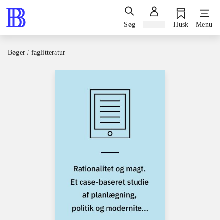
Søg
Log ind
Husk
Menu
Bøger / faglitteratur