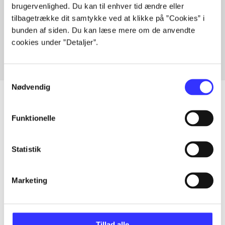
brugervenlighed. Du kan til enhver tid ændre eller
Artikler med samme emner
tilbagetrække dit samtykke ved at klikke på ”Cookies” i
Fra
bunden af siden. Du kan læse mere om de anvendte
cookies under ”Detaljer”.
Samtykkevalg
Nødvendig
Funktionelle
Artikler
Alle registrerede artikler fordelt på udgivelser
Statistik
...
Marketing
...
Tillad alle