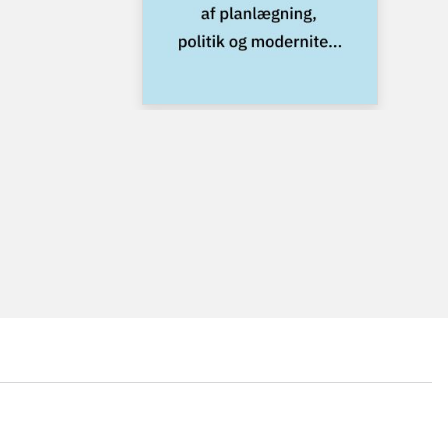
...
...