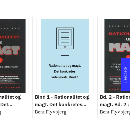
Feedback
nalitet og
Bind 1 -
Rationalitet og
Bd. 2 -
Ratio
 Det
magt. Det konkretes
magt. Bd. 2 :
idenskab
videnskab. Bind 1
baseret studi
g
Bent Flyvbjerg
Bent Flyvbjer
planlægning,
modernitet