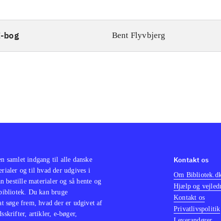
E-bog
Bent Flyvbjerg
Kontakt os
en samlet indgang til alle danske
erialer og til hvad der udgives i
Om Bibliotek.d
 bestille materialer og så hente og
Hjælp og vejled
 bibliotek. Du kan bruge
Kontakt os
 at søge frem, hvad der er udgivet af
Privatlivspolitik
sskrifter, artikler, e-bøger,
Leverandører