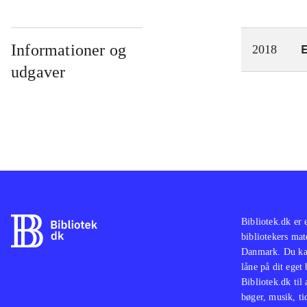
Informationer og
2018
udgaver
Bibliotek.dk er 
bibliotekers mat
Danmark. Du kan
låne på dit eget
Bibliotek.dk til
bøger, musik, tid