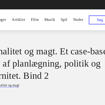
øger
Artikler
Film
Musik
Spil
Noder
Søg
nalitet og magt. Et case-bas
 af planlægning, politik og
nitet. Bind 2
alitet og magt