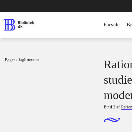
Forside
B
Bøger / faglitteratur
Ratio
studie
moder
Bind 2 af
Ration