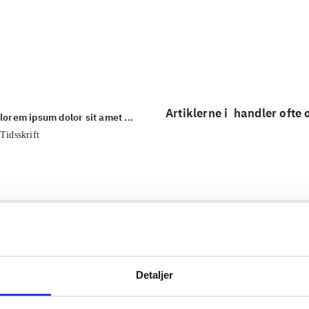
...
...
Artiklerne i
handler ofte
lorem ipsum dolor sit amet ...
Tidsskrift
Detaljer