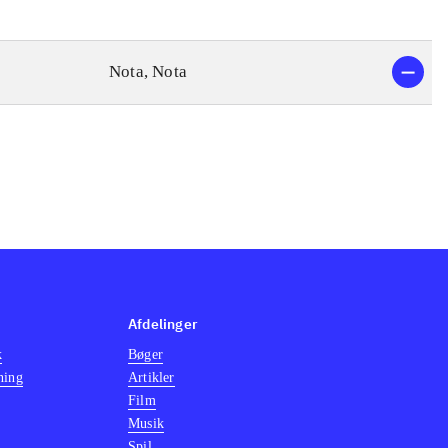
Nota, Nota
Afdelinger
k
Bøger
ning
Artikler
Film
Musik
Spil