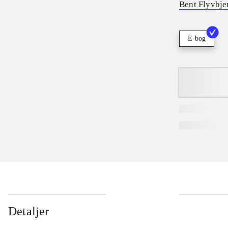
Bent Flyvbje
E-bog
Detaljer
...
...