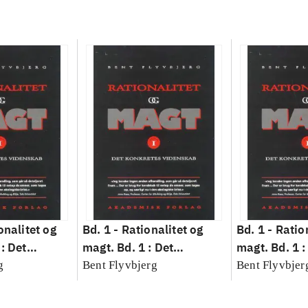
onalitet og
Bd. 1 -
Rationalitet og
Bd. 1 -
Ratio
: Det
magt. Bd. 1 : Det
magt. Bd. 1 :
idenskab
konkretes videnskab
konkretes v
g
Bent Flyvbjerg
Bent Flyvbjer