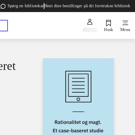
Spørg en bibliotekar
Hent dine bestillinger på dit foretrukne bibliotek
Log ind
Husk
Menu
eret