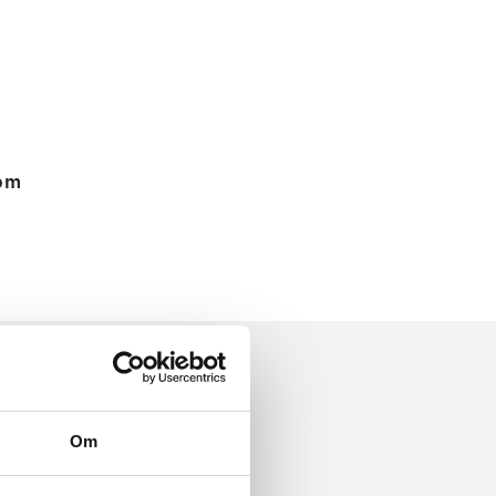
 om
Om