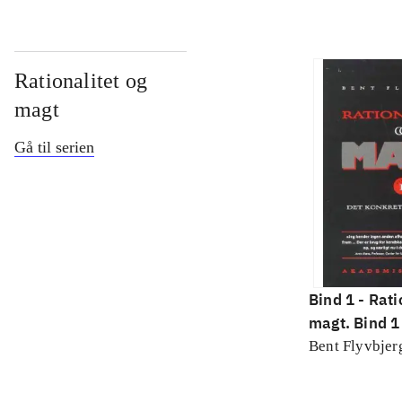
Rationalitet og
magt
Gå til serien
Bind 1 -
Rati
magt. Bind 1 
konkretes v
Bent Flyvbjer