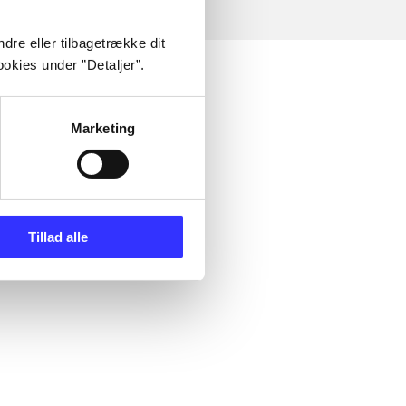
dre eller tilbagetrække dit
okies under ”Detaljer”.
Marketing
Tillad alle