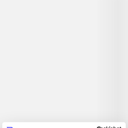
Detaljer
...
...
...
...
...
...
...
...
...
...
...
...
Tidsskrift
Artiklen er en del af
lorem ipsum dolor sit amet ...
Tidsskrift