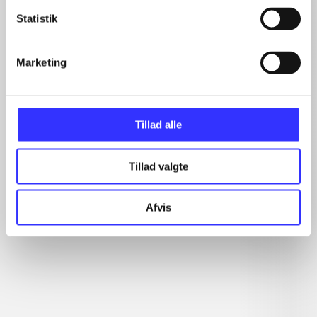
Statistik
...
...
...
Marketing
...
...
Tillad alle
Rationalitet og magt
Tillad valgte
Gå til serien
Afvis