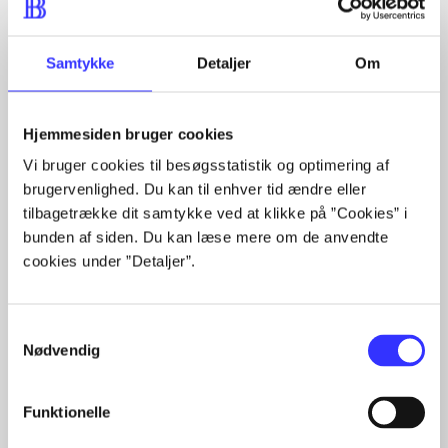
Artiklerne i
handler ofte om
Samtykke
Detaljer
Om
Hjemmesiden bruger cookies
Vi bruger cookies til besøgsstatistik og optimering af
Artikler med samme emner
brugervenlighed. Du kan til enhver tid ændre eller
Fra
tilbagetrække dit samtykke ved at klikke på ”Cookies” i
bunden af siden. Du kan læse mere om de anvendte
cookies under ”Detaljer”.
Samtykkevalg
Nødvendig
Artikler
Funktionelle
Alle registrerede artikler fordelt på udgivelser