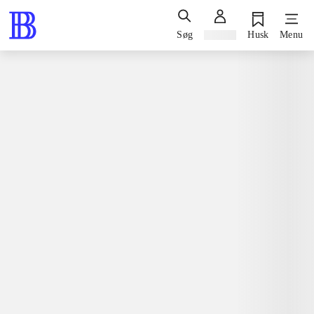
Søg
Log ind
Husk
Menu
Bøger / faglitteratur