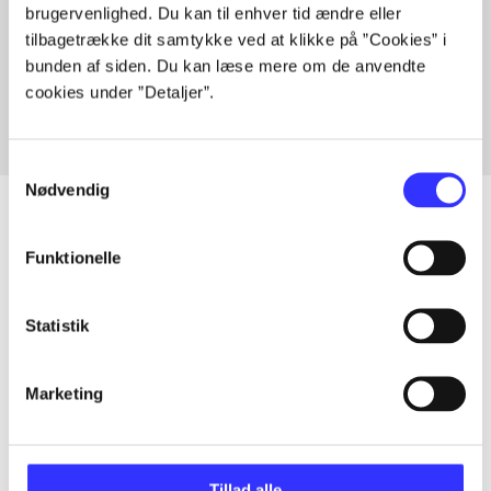
brugervenlighed. Du kan til enhver tid ændre eller
Artikler med samme emner
tilbagetrække dit samtykke ved at klikke på ”Cookies” i
Fra
bunden af siden. Du kan læse mere om de anvendte
cookies under ”Detaljer”.
Samtykkevalg
Nødvendig
Funktionelle
Artikler
Alle registrerede artikler fordelt på udgivelser
Statistik
...
Marketing
...
Tillad alle