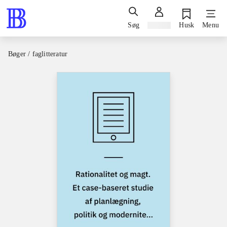
Søg
Log ind
Husk
Menu
Bøger / faglitteratur