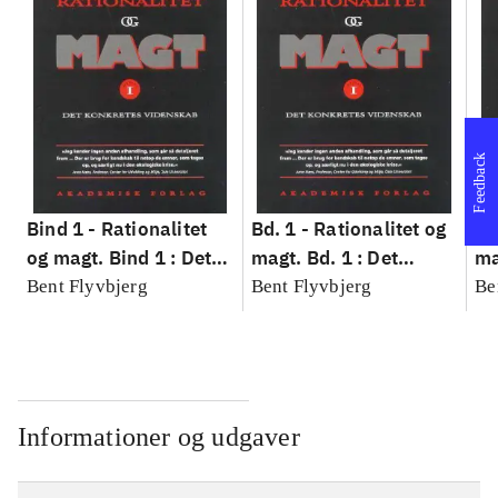
Feedback
Bind 1 -
Rationalitet
Bd. 1 -
Rationalitet og
Bd
og magt. Bind 1 : Det
magt. Bd. 1 : Det
ma
konkretes videnskab
konkretes videnskab
ko
Bent Flyvbjerg
Bent Flyvbjerg
Be
Informationer og udgaver