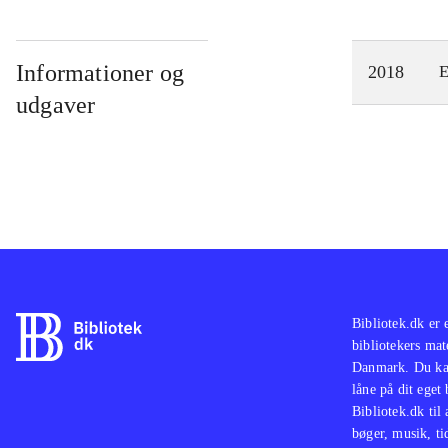
Informationer og
2018
E
udgaver
Bibliotek.dk er 
bibliotekers mat
Danmark. Du kan
låne på dit eget
Bibliotek.dk til
bøger, musik, tid