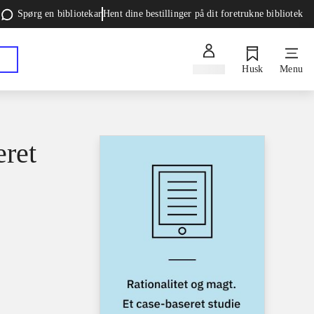
Spørg en bibliotekar
Hent dine bestillinger på dit foretrukne bibliotek
Log ind
Husk
Menu
eret