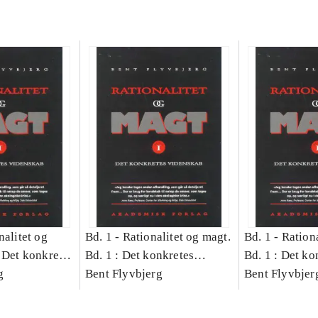
nalitet og
Bd. 1 -
Rationalitet og magt.
Bd. 1 -
Rationa
 Det konkretes
Bd. 1 : Det konkretes
Bd. 1 : Det ko
g
videnskab
Bent Flyvbjerg
videnskab
Bent Flyvbjer