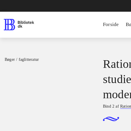
Forside
B
Bøger / faglitteratur
Ratio
studie
moder
Bind 2 af
Ration