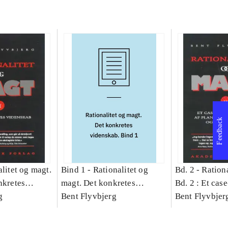
Feedback
litet og magt.
Bind 1 -
Rationalitet og
Bd. 2 -
Rationa
nkretes
magt. Det konkretes
Bd. 2 : Et cas
g
videnskab. Bind 1
Bent Flyvbjerg
studie af plan
Bent Flyvbjer
politik og mod