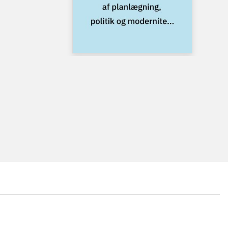
...
...