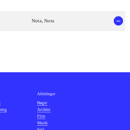
Nota, Nota
Afdelinger
k
Bøger
ning
Artikler
Film
Musik
Spil