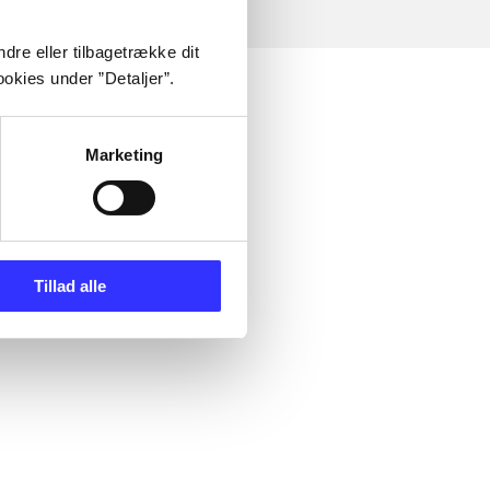
dre eller tilbagetrække dit
okies under ”Detaljer”.
Marketing
Tillad alle