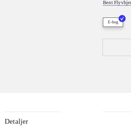
Bent Flyvbje
E-bog
Detaljer
...
...