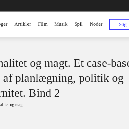
øger
Artikler
Film
Musik
Spil
Noder
Søg
nalitet og magt. Et case-bas
 af planlægning, politik og
nitet. Bind 2
alitet og magt