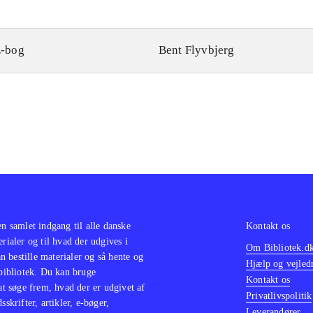
-bog
Bent Flyvbjerg
en samlet indgang til alle danske
Kontakt os
erialer og til hvad der udgives i
Om Bibliotek.d
 bestille materialer og så hente og
Hjælp og vejled
 bibliotek. Du kan bruge
Kontakt os
 at søge frem, hvad der er udgivet af
Privatlivspolitik
sskrifter, artikler, e-bøger,
Leverandører