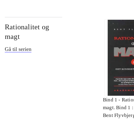
Rationalitet og
magt
Gå til serien
Bind 1 -
Ratio
magt. Bind 1 :
videnskab
Bent Flyvbjer