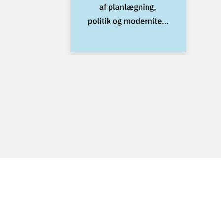
...
...