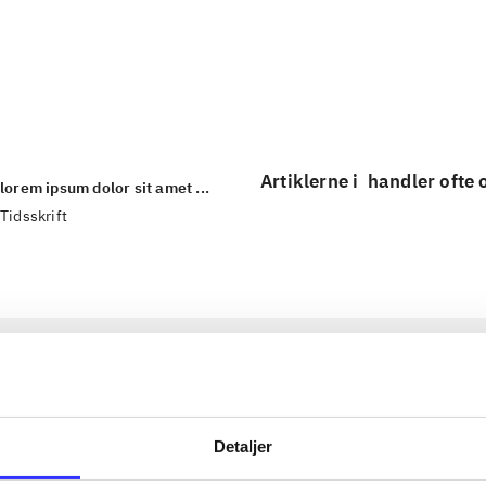
...
...
Artiklerne i
handler ofte
lorem ipsum dolor sit amet ...
Tidsskrift
Detaljer