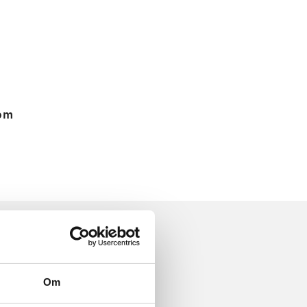
 om
Om