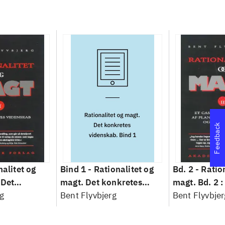
Feedback
nalitet og
Bind 1 -
Rationalitet og
Bd. 2 -
Ratio
 Det
magt. Det konkretes
magt. Bd. 2 :
idenskab
g
videnskab. Bind 1
Bent Flyvbjerg
baseret studi
Bent Flyvbjer
planlægning,
modernitet