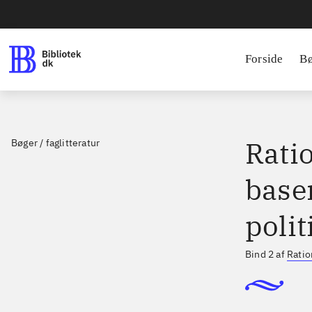
Forside
B
Ratio
Bøger / faglitteratur
base
polit
Bind 2 af
Ratio