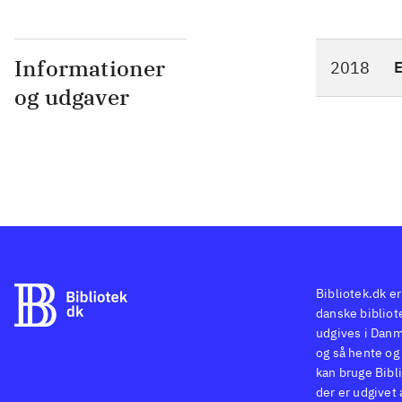
Informationer
2018
og udgaver
Bibliotek.dk er
danske bibliote
udgives i Danm
og så hente og 
kan bruge Bibli
der er udgivet 