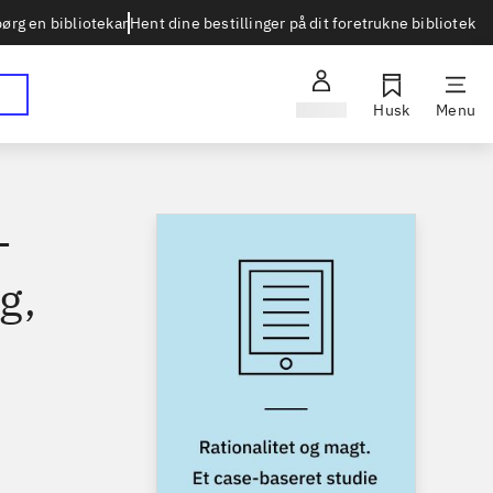
Hent dine bestillinger på dit foretrukne bibliotek
ørg en bibliotekar
Log ind
Husk
Menu
-
g,
2