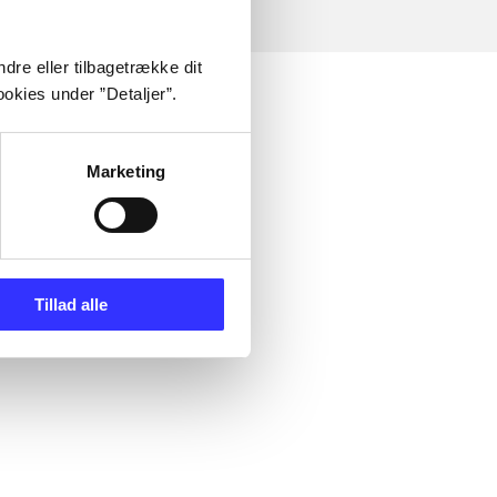
dre eller tilbagetrække dit
okies under ”Detaljer”.
Marketing
Tillad alle