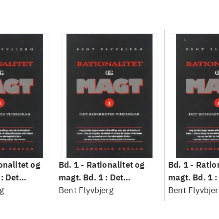
onalitet og
Bd. 1 -
Rationalitet og
Bd. 1 -
Ratio
: Det
magt. Bd. 1 : Det
magt. Bd. 1 :
idenskab
g
konkretes videnskab
Bent Flyvbjerg
konkretes v
Bent Flyvbjer