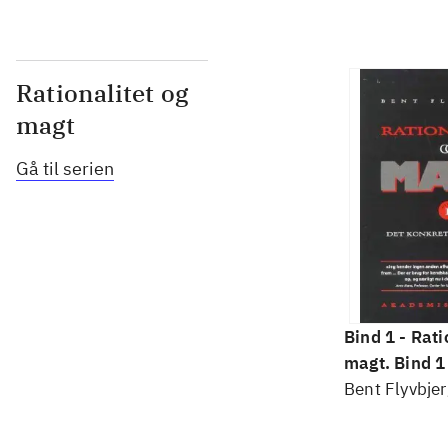
Rationalitet og
magt
Gå til serien
Bind 1 -
Rati
magt. Bind 1 
konkretes v
Bent Flyvbjer