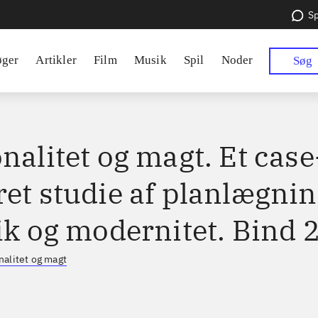
Sp
øger
Artikler
Film
Musik
Spil
Noder
Søg
nalitet og magt. Et case
ret studie af planlægnin
ik og modernitet. Bind 
nalitet og magt