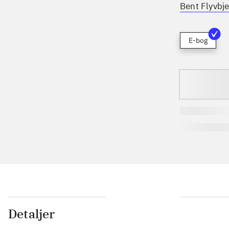
Bent Flyvbje
E-bog
Detaljer
...
...