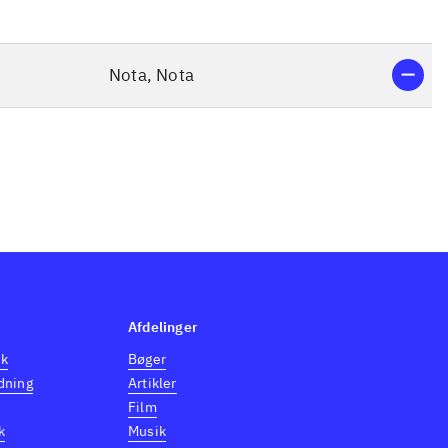
Nota, Nota
Afdelinger
dk
Bøger
dning
Artikler
Film
k
Musik