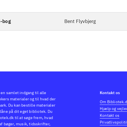
E-bog
Bent Flyvbjerg
 en samlet indgang til alle
Kontakt os
kers materialer og til hvad der
Om Bibliotek.
ark. Du kan bestille materialer
Hjælp og vejle
låne på dit eget bibliotek. Du
Kontakt os
otek.dk til at søge frem, hvad
Privatlivspoliti
af bøger, musik, tidsskrifter,