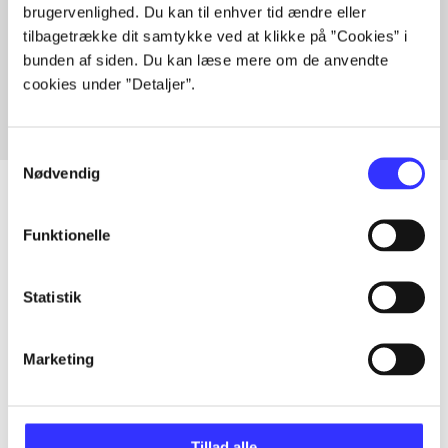
brugervenlighed. Du kan til enhver tid ændre eller
Artikler med samme emner
tilbagetrække dit samtykke ved at klikke på ”Cookies” i
Fra
bunden af siden. Du kan læse mere om de anvendte
cookies under ”Detaljer”.
Samtykkevalg
Nødvendig
Funktionelle
Artikler
Alle registrerede artikler fordelt på udgivelser
Statistik
...
Marketing
...
Tillad alle