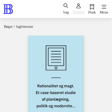
Søg
Log ind
Husk
Menu
Bøger / faglitteratur