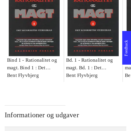
Feedback
Bind 1 -
Rationalitet og
Bd. 1 -
Rationalitet og
Bd
magt. Bind 1 : Det
magt. Bd. 1 : Det
ma
konkretes videnskab
Bent Flyvbjerg
konkretes videnskab
Bent Flyvbjerg
ko
Be
Informationer og udgaver