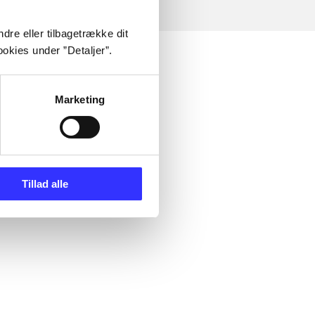
dre eller tilbagetrække dit
okies under ”Detaljer”.
Marketing
Tillad alle