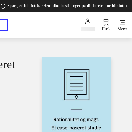
Spørg en bibliotekar
Hent dine bestillinger på dit foretrukne bibliotek
Log ind
Husk
Menu
eret