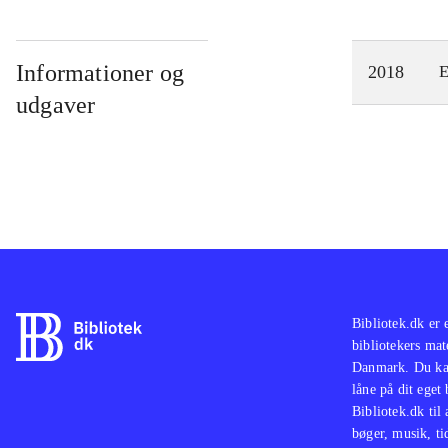
Informationer og
2018
E
udgaver
Bibliotek.dk er 
bibliotekers mat
Danmark. Du kan
låne på dit eget
Bibliotek.dk til
bøger, musik, tid