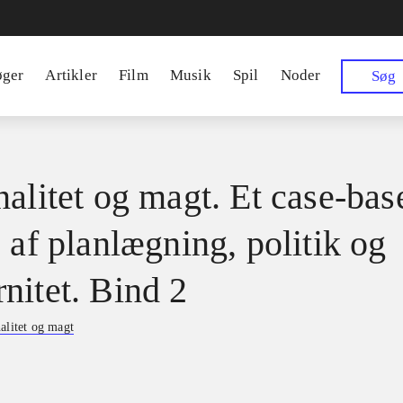
øger
Artikler
Film
Musik
Spil
Noder
Søg
nalitet og magt. Et case-bas
 af planlægning, politik og
nitet. Bind 2
alitet og magt