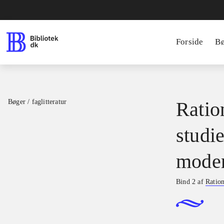
Forside
B
Bøger / faglitteratur
Ratio
studie
moder
Bind 2 af
Ration