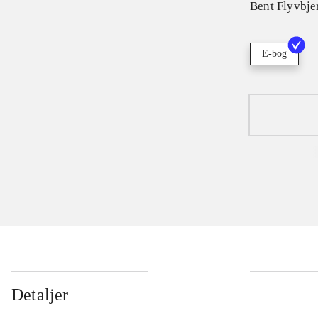
Bent Flyvbje
E-bog
Detaljer
...
...