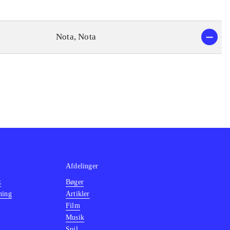
Nota, Nota
Afdelinger
k
Bøger
ning
Artikler
Film
Musik
Spil