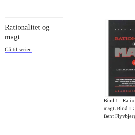
Rationalitet og
magt
Gå til serien
Bind 1 -
Ratio
magt. Bind 1 :
videnskab
Bent Flyvbjer