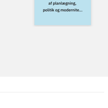
...
...