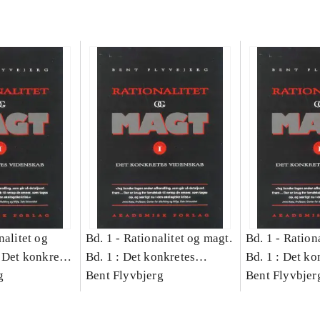
nalitet og
Bd. 1 -
Rationalitet og magt.
Bd. 1 -
Rationa
 Det konkretes
Bd. 1 : Det konkretes
Bd. 1 : Det ko
g
videnskab
Bent Flyvbjerg
videnskab
Bent Flyvbjer