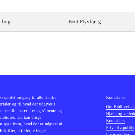
-bog
Bent Flyvbjerg
en samlet indgang til alle danske
Kontakt os
erialer og til hvad der udgives i
Om Bibliotek.d
 bestille materialer og så hente og
Hjælp og vejled
 bibliotek. Du kan bruge
Kontakt os
 at søge frem, hvad der er udgivet af
Privatlivspolitik
sskrifter, artikler, e-bøger,
Leverandører