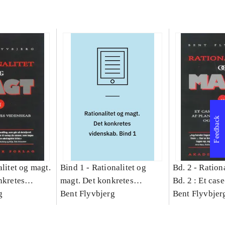
Feedback
litet og magt.
Bind 1 -
Rationalitet og
Bd. 2 -
Rationa
nkretes
magt. Det konkretes
Bd. 2 : Et cas
g
videnskab. Bind 1
Bent Flyvbjerg
studie af plan
Bent Flyvbjer
politik og mod