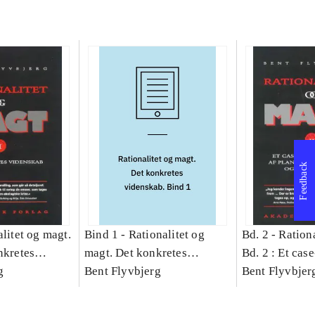
Feedback
litet og magt.
Bind 1 -
Rationalitet og
Bd. 2 -
Rationa
nkretes
magt. Det konkretes
Bd. 2 : Et cas
g
videnskab. Bind 1
Bent Flyvbjerg
studie af plan
Bent Flyvbjer
politik og mod