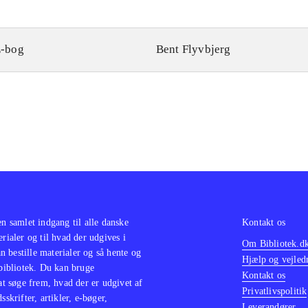
-bog
Bent Flyvbjerg
en samlet indgang til alle danske
Kontakt os
erialer og til hvad der udgives i
Om Bibliotek.d
 bestille materialer og så hente og
Hjælp og vejled
 bibliotek. Du kan bruge
Kontakt os
 at søge frem, hvad der er udgivet af
Privatlivspolitik
sskrifter, artikler, e-bøger,
Leverandører