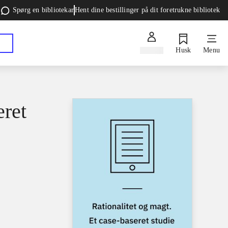
Spørg en bibliotekar
Hent dine bestillinger på dit foretrukne bibliotek
Log ind
Husk
Menu
eret