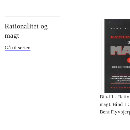
Rationalitet og
magt
Gå til serien
Bind 1 -
Ratio
magt. Bind 1 :
videnskab
Bent Flyvbjer