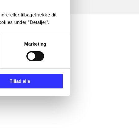
dre eller tilbagetrække dit
okies under ”Detaljer”.
Marketing
Tillad alle