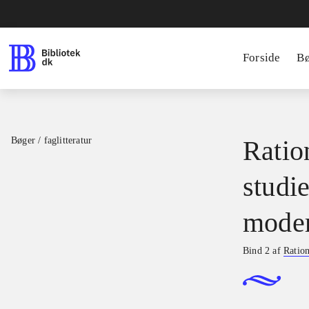
Forside
B
Bøger / faglitteratur
Ratio
studie
moder
Bind 2 af
Ration