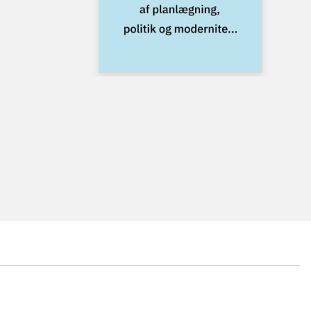
...
...