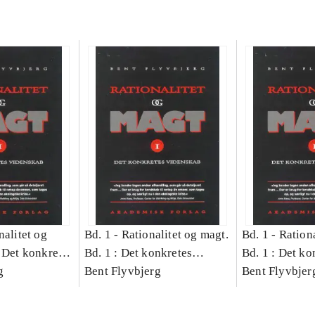
nalitet og
Bd. 1 -
Rationalitet og magt.
Bd. 1 -
Rationa
 Det konkretes
Bd. 1 : Det konkretes
Bd. 1 : Det ko
g
videnskab
Bent Flyvbjerg
videnskab
Bent Flyvbjer