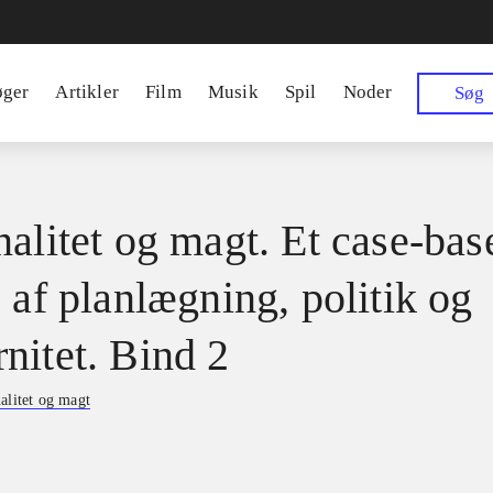
øger
Artikler
Film
Musik
Spil
Noder
Søg
nalitet og magt. Et case-bas
 af planlægning, politik og
nitet. Bind 2
alitet og magt