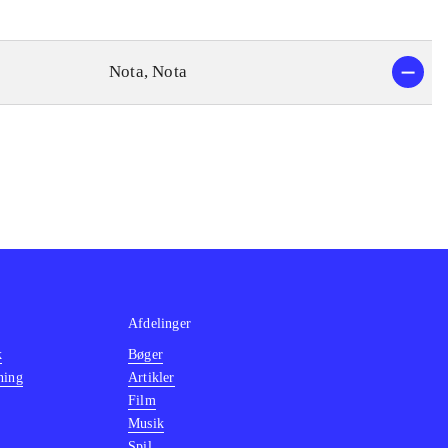
Nota, Nota
Afdelinger
k
Bøger
ning
Artikler
Film
Musik
Spil