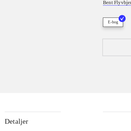
Bent Flyvbje
E-bog
Detaljer
...
...