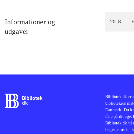
Informationer og
2018
E
udgaver
Bibliotek.dk er 
bibliotekers mat
Danmark. Du kan
låne på dit eget
Bibliotek.dk til
bøger, musik, tid