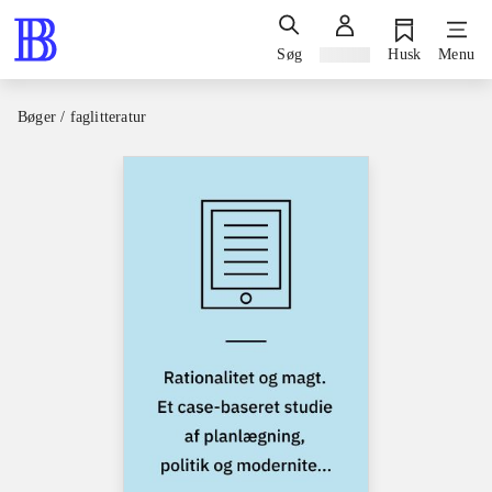
Søg
Log ind
Husk
Menu
Bøger / faglitteratur