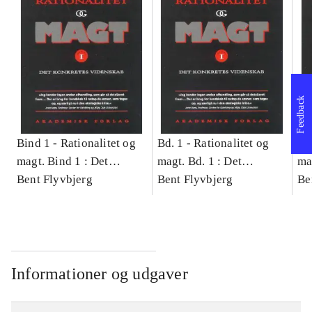
Feedback
Bind 1 -
Rationalitet og
Bd. 1 -
Rationalitet og
Bd
magt. Bind 1 : Det
magt. Bd. 1 : Det
ma
konkretes videnskab
Bent Flyvbjerg
konkretes videnskab
Bent Flyvbjerg
ko
Be
Informationer og udgaver