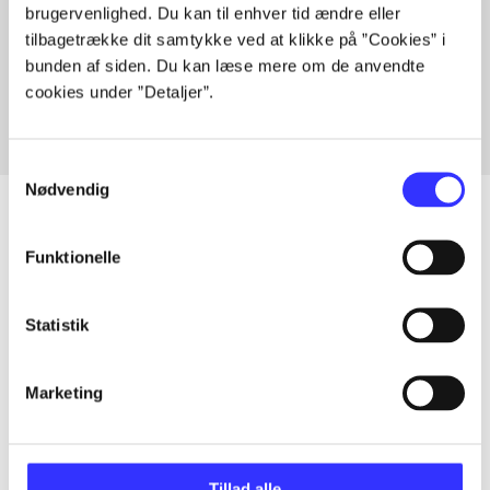
brugervenlighed. Du kan til enhver tid ændre eller
Artikler med samme emner
tilbagetrække dit samtykke ved at klikke på ”Cookies” i
Fra
bunden af siden. Du kan læse mere om de anvendte
cookies under ”Detaljer”.
Samtykkevalg
Nødvendig
Funktionelle
Artikler
Alle registrerede artikler fordelt på udgivelser
Statistik
...
Marketing
...
Tillad alle