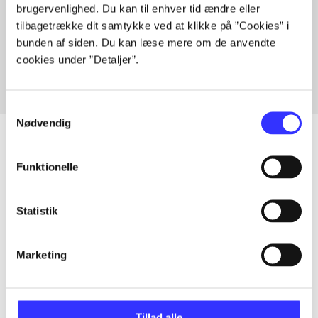
brugervenlighed. Du kan til enhver tid ændre eller
Artikler med samme emner
tilbagetrække dit samtykke ved at klikke på ”Cookies” i
Fra
bunden af siden. Du kan læse mere om de anvendte
cookies under ”Detaljer”.
Samtykkevalg
Nødvendig
Funktionelle
Artikler
Alle registrerede artikler fordelt på udgivelser
Statistik
...
Marketing
...
Tillad alle