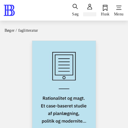
Søg
Log ind
Husk
Menu
Bøger / faglitteratur