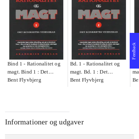
Feedback
Bind 1 -
Rationalitet og
Bd. 1 -
Rationalitet og
Bd
magt. Bind 1 : Det
magt. Bd. 1 : Det
ma
konkretes videnskab
Bent Flyvbjerg
konkretes videnskab
Bent Flyvbjerg
ko
Be
Informationer og udgaver