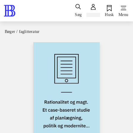
Søg
Log ind
Husk
Menu
Bøger / faglitteratur