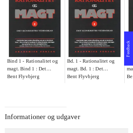
Feedback
Bind 1 -
Rationalitet og
Bd. 1 -
Rationalitet og
Bd
magt. Bind 1 : Det
magt. Bd. 1 : Det
ma
konkretes videnskab
Bent Flyvbjerg
konkretes videnskab
Bent Flyvbjerg
ko
Be
Informationer og udgaver