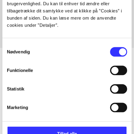
brugervenlighed. Du kan til enhver tid ændre eller
Artikler med samme emner
tilbagetrække dit samtykke ved at klikke på ”Cookies” i
Fra
bunden af siden. Du kan læse mere om de anvendte
cookies under ”Detaljer”.
Samtykkevalg
Nødvendig
Funktionelle
Artikler
Alle registrerede artikler fordelt på udgivelser
Statistik
...
Marketing
...
Tillad alle