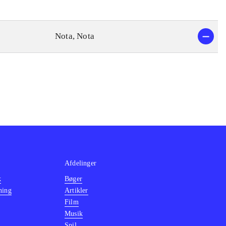
Nota, Nota
Afdelinger
k
Bøger
ning
Artikler
Film
Musik
Spil