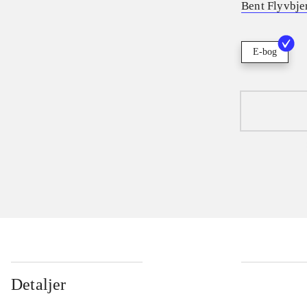
Bent Flyvbje
E-bog
Detaljer
...
...