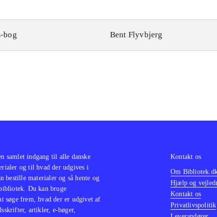
-bog
Bent Flyvbjerg
en samlet indgang til alle danske
Kontakt os
erialer og til hvad der udgives i
Om Bibliotek.d
 bestille materialer og så hente og
Hjælp og vejled
 bibliotek. Du kan bruge
Kontakt os
 at søge frem, hvad der er udgivet af
Privatlivspolitik
sskrifter, artikler, e-bøger,
Leverandører