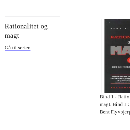
Rationalitet og
magt
Gå til serien
Bind 1 -
Ratio
magt. Bind 1 :
videnskab
Bent Flyvbjer