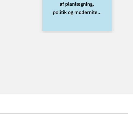
...
...