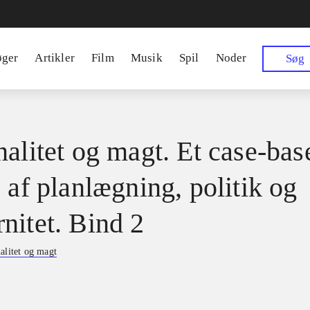
øger
Artikler
Film
Musik
Spil
Noder
Søg
nalitet og magt. Et case-bas
 af planlægning, politik og
nitet. Bind 2
alitet og magt