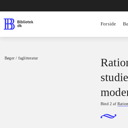
Forside
B
Bøger / faglitteratur
Ratio
studie
moder
Bind 2 af
Ration