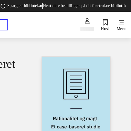
Spørg en bibliotekar
Hent dine bestillinger på dit foretrukne bibliotek
Log ind
Husk
Menu
eret