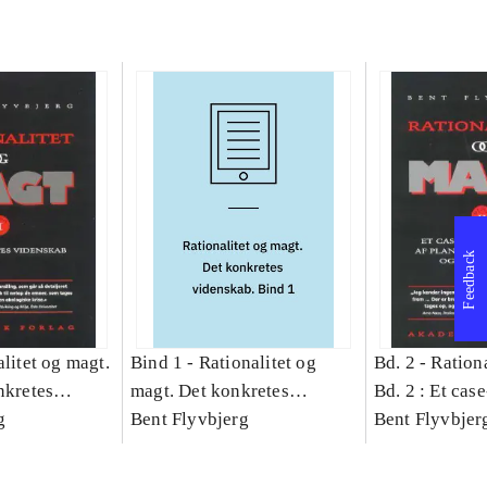
Feedback
litet og magt.
Bind 1 -
Rationalitet og
Bd. 2 -
Rationa
nkretes
magt. Det konkretes
Bd. 2 : Et cas
g
videnskab. Bind 1
Bent Flyvbjerg
studie af plan
Bent Flyvbjer
politik og mod