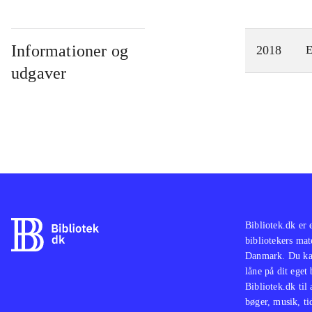
Informationer og
2018
E
udgaver
Bibliotek.dk er 
bibliotekers mat
Danmark. Du kan
låne på dit eget
Bibliotek.dk til
bøger, musik, tid