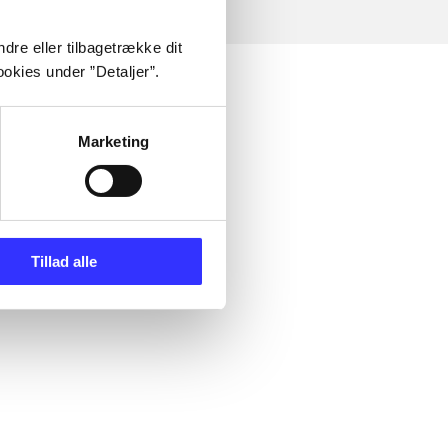
dre eller tilbagetrække dit
okies under ”Detaljer”.
Marketing
Tillad alle