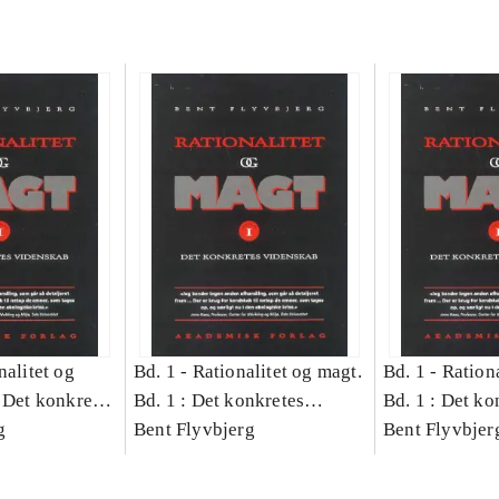
nalitet og
Bd. 1 -
Rationalitet og magt.
Bd. 1 -
Rationa
 Det konkretes
Bd. 1 : Det konkretes
Bd. 1 : Det ko
g
videnskab
Bent Flyvbjerg
videnskab
Bent Flyvbjer