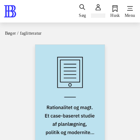
Søg
Log ind
Husk
Menu
Bøger / faglitteratur