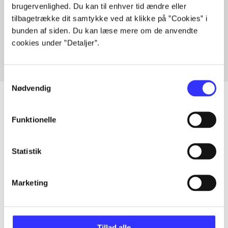
brugervenlighed. Du kan til enhver tid ændre eller
Artikler med samme emner
tilbagetrække dit samtykke ved at klikke på ”Cookies” i
Fra
bunden af siden. Du kan læse mere om de anvendte
cookies under ”Detaljer”.
Samtykkevalg
Nødvendig
Funktionelle
Artikler
Alle registrerede artikler fordelt på udgivelser
Statistik
...
Marketing
...
Tillad alle