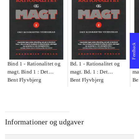
Feedback
Bind 1 -
Rationalitet og
Bd. 1 -
Rationalitet og
Bd
magt. Bind 1 : Det
magt. Bd. 1 : Det
ma
konkretes videnskab
Bent Flyvbjerg
konkretes videnskab
Bent Flyvbjerg
ko
Be
Informationer og udgaver